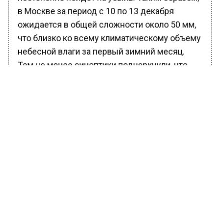
в Москве за период с 10 по 13 декабря
ожидается в общей сложности около 50 мм,
что близко ко всему климатическому объему
небесной влаги за первый зимний месяц.
Тем не менее синоптики подчеркнули, что
потепление будет непродолжительным, уже
с середины следующей недели ударят
легкие морозы, на дорогах образуется
гололедица.
Ранее Вести Московского региона сообщали,
что снежный покров в Московском регионе к
утру пятницы, 9 декабря, может
вырасти
на 3
сантиметра. Ведущий сотрудник центра
погоды «Фобос» Михаил Леус отметил, что
сугробы уже начали расти.