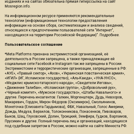
изданиях и на сайтах обязательна прямая гиперссылка на сайт
Mosregion.info.
На информационном ресурсе применяются рекомендательные
технологии (информационные технологии предоставления
информации на основе сбора, систематизации и анализа сведений,
относящихся к предпочтениям пользователей сети "Интернет",
находящихся на территории Российской Федерации)".
Подробнее
.
Пользовательское соглашение
*Meta Platforms признана экстремистской организацией, её
деятельность в России запрещена, а также принадлежащие ей
социальные сети Facebook и Instagram так же запрещены в России.
Экстремистские и террористические организации, запрещенные в РФ:
«АУЕ», «Правый сектор», «Азов», «Украинская повстанческая армия»,
«ИГИЛ» (ИГ, Исламское государство), «Аль-Каида», «УНА-УНСО»,
«Меджлис крымско-татарского народа», «Свидетели Иеговы»,
«Движение Талибан», «Исламская группа», «Добровольчий рух»,
«Чёрный комитет», «Мужское государство», «Штабы Навального» и
другие. Перечень иноагентов: Галкин, Моргенштерн, Дудь, Невзоров,
Макаревич, Гордон, Мирон Фёдоров (Оксимирон), Смольянинов,
Монеточка (Елизавета Гардымова), ФБК, Навальный, Голос Америки,
Дождь, Медуза, Верзилов, Толоконникова, Понасенков, Пивоваров,
Быков, Шац, Глуховский, Долин, Троицкий, Земфира, Гудков, Варламов,
Прусикин и другие. Полный перечень лиц и организаций, находящихся
под судебным запретом в России, можно найти на сайте Минюста РФ.