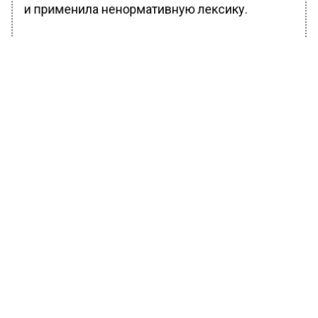
и применила ненормативную лексику.
БОЛЬШЕ АКТУАЛЬНЫХ НОВОСТЕЙ И ЭКСКЛЮЗИВНЫХ
ВИДЕО В ТЕЛЕГРАМ-КАНАЛЕ "ВЕСТИ МОСКОВСКОГО
РЕГИОНА".
ПОДПИШИСЬ!
ПОДПИСЫВАЙТЕСЬ НА МОСРЕГИОН:
НОВОСТИ
ДЗЕН
ТЕЛЕГРАМ
Новости СМИ2
ОБЩЕСТВО
Автор:
Ирина Ушакова
Асмус жестко ответила Харламову