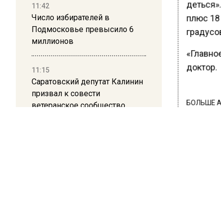
деться»
11:42
Число избирателей в
плюс 18
Подмосковье превысило 6
градусо
миллионов
«Главно
доктор.
11:15
Саратовский депутат Калинин
призвал к совести
БОЛЬШЕ А
ветеранское сообщество
ВИДЕО В 
Польши
РЕГИОНА".
ПОДПИСЫВ
10:34
Пять человек погибли в
НОВОС
результате атаки БПЛА на
Московскую область
Новости
21:36