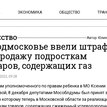
А
ЭКОНОМИКА
ОБЩЕСТВО
ТРА
СТВО
Автор:
Юлия
одмосковье ввели штра
продажу подросткам
аров, содержащих газ
2022, 09:28
ам уполномоченного по правам ребенка в МО Ксении
ой, 8 декабря депутатами Мособлдумы был принят з
о которому теперь в Московской области за реализац
кам товаров, содержащих сжиженный углеводородны