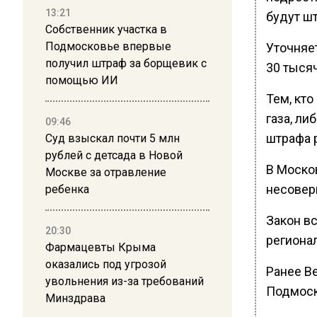
13:21
будут ш
Собственник участка в
Подмосковье впервые
Уточняе
получил штраф за борщевик с
30 тысяч
помощью ИИ
Тем, кт
газа, ли
09:46
штрафа 
Суд взыскал почти 5 млн
рублей с детсада в Новой
В Моско
Москве за отравление
несовер
ребенка
Закон вс
20:30
региона
Фармацевты Крыма
оказались под угрозой
Ранее В
увольнения из-за требований
Подмоск
Минздрава