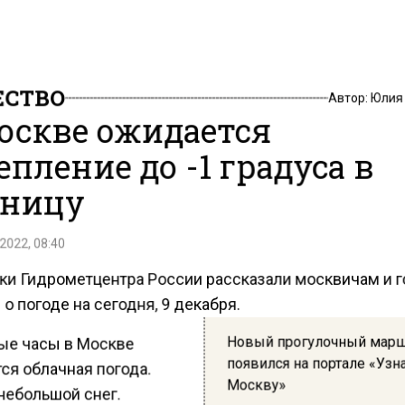
СТВО
Автор:
Юлия
оскве ожидается
епление до -1 градуса в
ницу
2022, 08:40
ки Гидрометцентра России рассказали москвичам и 
о погоде на сегодня, 9 декабря.
Новый прогулочный мар
ые часы в Москве
появился на портале «Узн
ся облачная погода.
Москву»
небольшой снег.