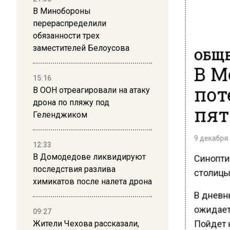
В Минобороны
перераспределили
обязанности трех
заместителей Белоусова
ОБЩЕ
В М
15:16
пот
В ООН отреагировали на атаку
дрона по пляжу под
пят
Геленджиком
9 декабря 
12:33
Синопти
В Домодедове ликвидируют
последствия разлива
столицы 
химикатов после налета дрона
В дневн
ожидает
09:27
Пойдет 
Жители Чехова рассказали,