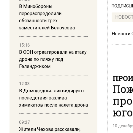
В Минобороны
ПОДПИСЫВ
перераспределили
НОВОС
обязанности трех
заместителей Белоусова
Новости
15:16
В ООН отреагировали на атаку
дрона по пляжу под
Геленджиком
ПРОИ
Пож
12:33
В Домодедове ликвидируют
про
последствия разлива
химикатов после налета дрона
юго
09:27
10 декабря
Жители Чехова рассказали,