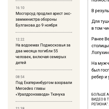
16:10
В резуль
Мосгорсуд продлил арест экс-
замминистра обороны
Для туше
Булгакова до 9 ноября
в том чи
Ранее Ве
12:22
На водоемах Подмосковья за
столицы
два месяца погибли 55
Лопухи
человек, включая семерых
детей
На мужч
был гос
ребер и 
08:54
Под Екатеринбургом взорвали
Mercedes главы
«Уралдронзавода» Ткачука
БОЛЬШЕ А
ВИДЕО В 
РЕГИОНА".
21:38