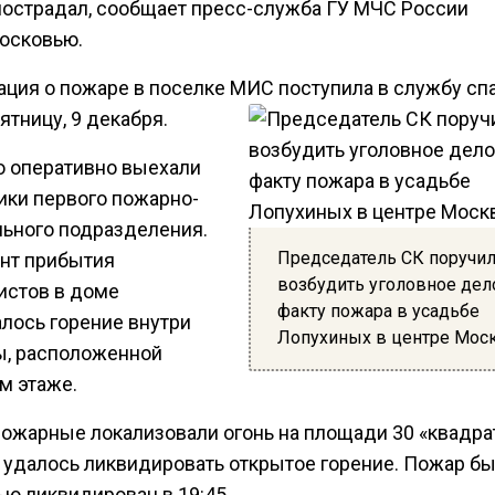
пострадал, сообщает пресс-служба ГУ МЧС России
осковью.
ция о пожаре в поселке МИС поступила в службу сп
пятницу, 9 декабря.
о оперативно выехали
ики первого пожарно-
льного подразделения.
Председатель СК поручи
нт прибытия
возбудить уголовное дел
истов в доме
факту пожара в усадьбе
лось горение внутри
Лопухиных в центре Мос
ы, расположенной
м этаже.
пожарные локализовали огонь на площади 30 «квадрат
м удалось ликвидировать открытое горение. Пожар б
ью ликвидирован в 19:45.