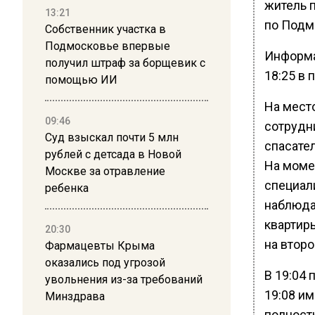
житель 
13:21
по Подм
Собственник участка в
Подмосковье впервые
Информа
получил штраф за борщевик с
18:25 в 
помощью ИИ
На мест
09:46
сотрудн
Суд взыскал почти 5 млн
спасате
рублей с детсада в Новой
На моме
Москве за отравление
специал
ребенка
наблюда
квартир
20:30
на второ
Фармацевты Крыма
оказались под угрозой
В 19:04 
увольнения из-за требований
19:08 и
Минздрава
полност