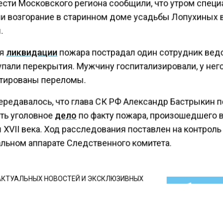
ести Московского региона сообщили, что утром спец
и возгорание в старинном доме усадьбы Лопухиных 
.
я
ликвидации
пожара пострадал один сотрудник вед
упали перекрытия. Мужчину госпитализировали, у нег
тированы переломы.
ередавалось, что глава СК РФ Александр Бастрыкин 
ть уголовное
дело
по факту пожара, произошедшего 
XVII века. Ход расследования поставлен на контроль
альном аппарате Следственного комитета.
КТУАЛЬНЫХ НОВОСТЕЙ И ЭКСКЛЮЗИВНЫХ
ПОДПИ
ТЕЛЕГРАМ-КАНАЛЕ "ВЕСТИ МОСКОВСКОГО
АЙТЕСЬ НА МОСРЕГИОН: