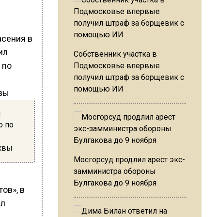
асения в
Собственник участка в
Подмосковье впервые
получил штраф за борщевик с
помощью ИИ
л
о по
квы
Мосгорсуд продлил арест экс-
замминистра обороны
Булгакова до 9 ноября
ов», в
ыл