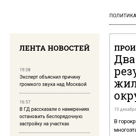
ПОЛИТИК
ЛЕНТА НОВОСТЕЙ
ПРОИ
Два
рез
19:38
Эксперт объяснил причину
жил
громкого звука над Москвой
окр
16:57
В ГД рассказали о намерениях
10 декабря
остановить беспорядочную
В горокр
застройку на участках
многоэт