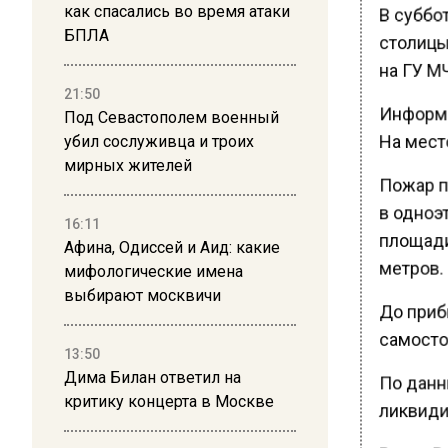
В суббот
как спасались во время атаки
БПЛА
столицы
на ГУ М
21:50
Информа
Под Севастополем военный
На мест
убил сослуживца и троих
мирных жителей
Пожар п
в одноэ
16:11
площади
Афина, Одиссей и Аид: какие
метров.
мифологические имена
выбирают москвичи
До приб
самосто
13:50
Дима Билан ответил на
По данн
критику концерта в Москве
ликвиди