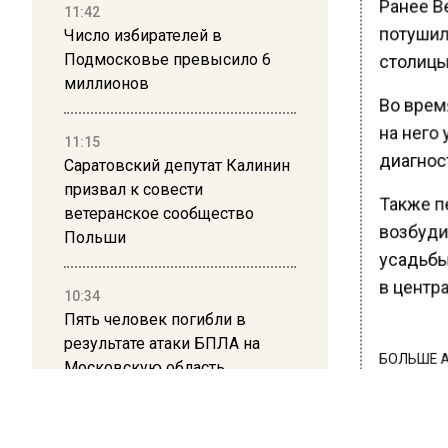
Ранее В
11:42
потушил
Число избирателей в
Подмосковье превысило 6
столицы
миллионов
Во врем
на него 
11:15
диагнос
Саратовский депутат Калинин
призвал к совести
Также п
ветеранское сообщество
возбуди
Польши
усадьбы 
в центр
10:34
Пять человек погибли в
результате атаки БПЛА на
БОЛЬШЕ А
Московскую область
ВИДЕО В 
РЕГИОНА".
21:36
ПОДПИСЫВ