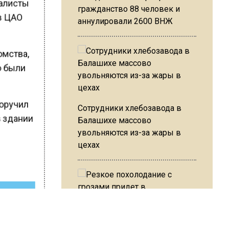
иалисты
гражданство 88 человек и
в ЦАО
аннулировали 2600 ВНЖ
омства,
о были
поручил
Сотрудники хлебозавода в
в здании
Балашихе массово
увольняются из-за жары в
цехах
ШИСЬ!
Резкое похолодание с