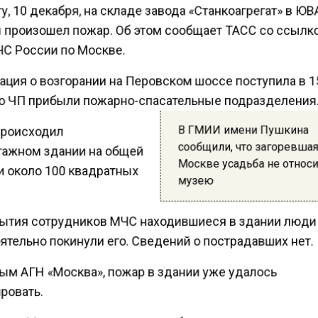
у, 10 декабря, на складе завода «Станкоагрегат» в Ю
 произошел пожар. Об этом сообщает ТАСС со ссылк
ЧС России по Москве.
ция о возгорании на Перовском шоссе поступила в 1
о ЧП прибыли пожарно-спасательные подразделения
В ГМИИ имени Пушкина
роисходил
сообщили, что загоревша
тажном здании на общей
Москве усадьба не относи
 около 100 квадратных
музею
ытия сотрудников МЧС находившиеся в здании люди
ятельно покинули его. Сведений о пострадавших нет.
ым АГН «Москва», пожар в здании уже удалось
ровать.