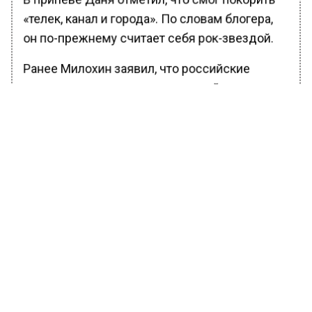
«телек, канал и города». По словам блогера,
он по-прежнему считает себя рок-звездой.
Ранее Милохин заявил, что российские
продюсеры занесли его в черный список
за исполнение гимна Украины. Тиктокер
уверен, что больше на ТВ его не пустят.
Подробнее об этом читайте в
материале
Вестей Московского региона.
* Иван Алексеев (Noize MC) внесен
Минюстом РФ в реестр физлиц,
выполняющих функции иностранного
агента.
БОЛЬШЕ АКТУАЛЬНЫХ НОВОСТЕЙ И ЭКСКЛЮЗИВНЫХ