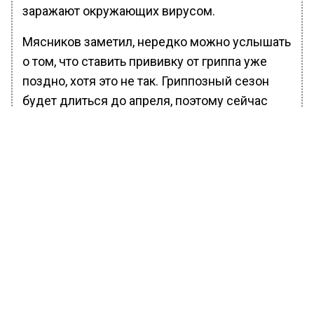
заражают окружающих вирусом.
Мясников заметил, нередко можно услышать
о том, что ставить прививку от гриппа уже
поздно, хотя это не так. Гриппозный сезон
будет длиться до апреля, поэтому сейчас
есть смысл вакцинироваться.
БОЛЬШЕ АКТУАЛЬНЫХ НОВОСТЕЙ И ЭКСКЛЮЗИВНЫХ
ВИДЕО В ТЕЛЕГРАМ-КАНАЛЕ "ВЕСТИ МОСКОВСКОГО
РЕГИОНА".
ПОДПИШИСЬ!
ПОДПИСЫВАЙТЕСЬ НА МОСРЕГИОН:
НОВОСТИ
ДЗЕН
ТЕЛЕГРАМ