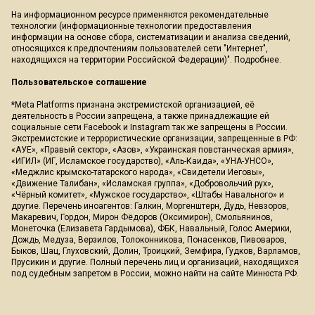
На информационном ресурсе применяются рекомендательные
технологии (информационные технологии предоставления
информации на основе сбора, систематизации и анализа сведений,
относящихся к предпочтениям пользователей сети "Интернет",
находящихся на территории Российской Федерации)".
Подробнее
.
Пользовательское соглашение
*Meta Platforms признана экстремистской организацией, её
деятельность в России запрещена, а также принадлежащие ей
социальные сети Facebook и Instagram так же запрещены в России.
Экстремистские и террористические организации, запрещенные в РФ:
«АУЕ», «Правый сектор», «Азов», «Украинская повстанческая армия»,
«ИГИЛ» (ИГ, Исламское государство), «Аль-Каида», «УНА-УНСО»,
«Меджлис крымско-татарского народа», «Свидетели Иеговы»,
«Движение Талибан», «Исламская группа», «Добровольчий рух»,
«Чёрный комитет», «Мужское государство», «Штабы Навального» и
другие. Перечень иноагентов: Галкин, Моргенштерн, Дудь, Невзоров,
Макаревич, Гордон, Мирон Фёдоров (Оксимирон), Смольянинов,
Монеточка (Елизавета Гардымова), ФБК, Навальный, Голос Америки,
Дождь, Медуза, Верзилов, Толоконникова, Понасенков, Пивоваров,
Быков, Шац, Глуховский, Долин, Троицкий, Земфира, Гудков, Варламов,
Прусикин и другие. Полный перечень лиц и организаций, находящихся
под судебным запретом в России, можно найти на сайте Минюста РФ.