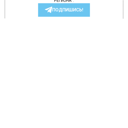
РЕГИОНА".
ПОДПИШИСЬ!
ПОДПИСЫВАЙТЕСЬ НА МОСРЕГИОН:
НОВОСТИ
ДЗЕН
ТЕЛЕГРАМ
Новости СМИ2
ПРОИСШЕСТВИЯ
Автор:
Юлия Варсегова
В Подмосковье нашли мертвой
мастера спорта по кикбоксингу
Екатерину Думбраву
12 декабря 2022, 10:05