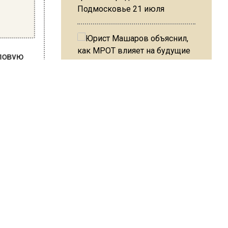
Подмосковье 21 июля
оловую
нные
Юрист Машаров объяснил, как
.
МРОТ влияет на будущие
нашли
пенсии
половины
 рядом
МЧС предупредило об
ркви
опасности купания при
он
перепаде температуры в 10