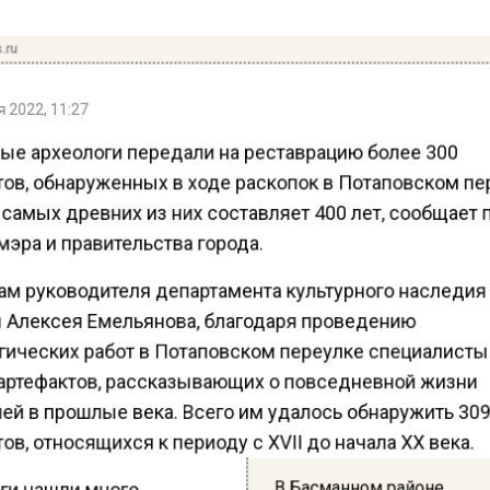
.ru
 2022, 11:27
ые археологи передали на реставрацию более 300
ов, обнаруженных в ходе раскопок в Потаповском пе
самых древних из них составляет 400 лет, сообщает 
эра и правительства города.
ам руководителя департамента культурного наследия
 Алексея Емельянова, благодаря проведению
гических работ в Потаповском переулке специалист
артефактов, рассказывающих о повседневной жизни
ей в прошлые века. Всего им удалось обнаружить 30
в, относящихся к периоду с XVII до начала XX века.
В Басманном районе
ги нашли много