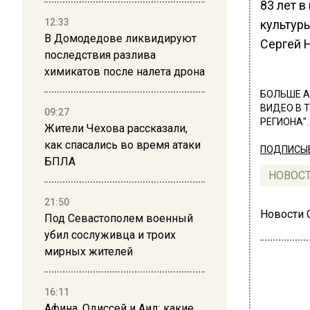
83 лет в
12:33
культур
В Домодедове ликвидируют
Сергей 
последствия разлива
химикатов после налета дрона
БОЛЬШЕ А
ВИДЕО В 
09:27
РЕГИОНА".
Жители Чехова рассказали,
как спасались во время атаки
ПОДПИСЫВ
БПЛА
НОВОС
21:50
Новости
Под Севастополем военный
убил сослуживца и троих
мирных жителей
16:11
Афина, Одиссей и Аид: какие