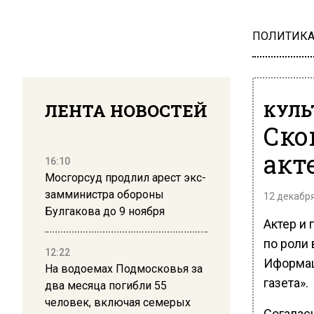
ПОЛИТИК
ЛЕНТА НОВОСТЕЙ
КУЛЬ
Ско
акт
16:10
Мосгорсуд продлил арест экс-
замминистра обороны
12 декабря
Булгакова до 9 ноября
Актер и
по роли 
12:22
Иформац
На водоемах Подмосковья за
газета».
два месяца погибли 55
человек, включая семерых
Согалас