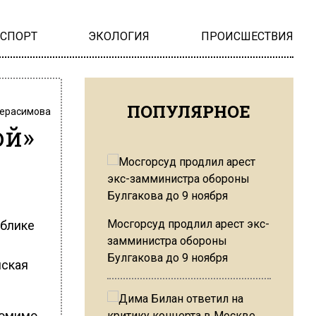
НСПОРТ
ЭКОЛОГИЯ
ПРОИСШЕСТВИЯ
ПОПУЛЯРНОЕ
Герасимова
ой»
Мосгорсуд продлил арест экс-
ублике
замминистра обороны
Булгакова до 9 ноября
йская
Помимо