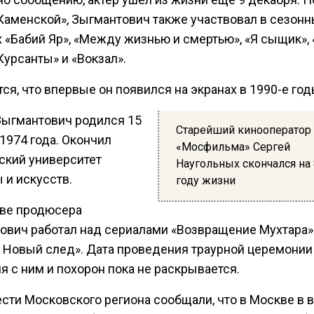
«Каменской», Зыгмантович также участвовал в сезон
 «Бабий Яр», «Между жизнью и смертью», «Я сыщик»,
«Курсанты» и «Вокзал».
ся, что впервые он появился на экранах в 1990-е год
Зыгмантович родился 15
Старейший кинооператор
1974 года. Окончил
«Мосфильма» Сергей
ский университет
Наугольных скончался на
 и искусств.
году жизни
тве продюсера
ович работал над сериалами «Возвращение Мухтара»
. Новый след». Дата проведения траурной церемонии
 с ним и похорон пока не раскрывается.
сти Московского региона сообщали, что в Москве в 