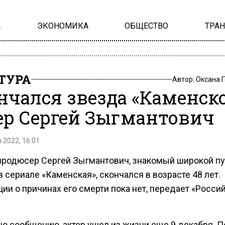
А
ЭКОНОМИКА
ОБЩЕСТВО
ТРА
ТУРА
Автор:
Оксана 
нчался звезда «Каменск
ер Сергей Зыгмантович
 2022, 16:01
 продюсер Сергей Зыгмантович, знакомый широкой п
в сериале «Каменская», скончался в возрасте 48 лет.
ии о причинах его смерти пока нет, передает «Росси
но сообщению, актер ушел из жизни еще 9 декабря. 