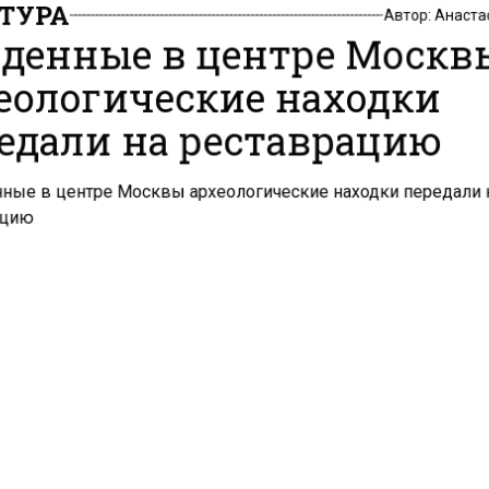
ТУРА
Автор:
Анаста
денные в центре Москв
еологические находки
едали на реставрацию