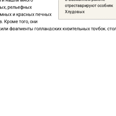
отреставрируют особняк
ых, рельефных
Хлудовых
мных и красных печных
. Кроме того, они
или фрагменты голландских курительных трубок, ст
 фарфоровые и глиняные игрушки и статуэтки, стекля
, а также косметические баночки и аптечные флаконы
едомства отметил, что в ходе раскопок специалисты 
ью сохранившийся красный печной изразец первой 
а с изображением двуглавого орла.
ести Московского региона сообщили, что 7 декабря
ственная Третьяковская галерея представила две
врированные
иконы
конца XVII века из находящейся
святителя Григория Неокесарийского. Образы для це
разные мастера, в том числе великий иконописец Сим