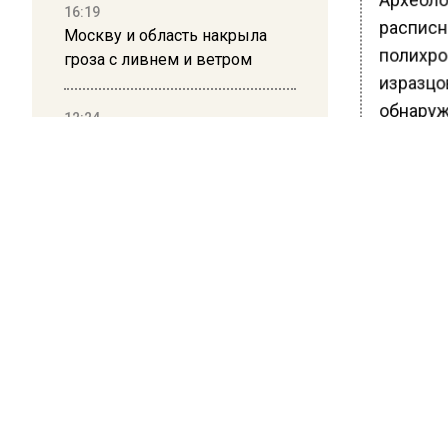
16:19
расписн
Москву и область накрыла
полихро
гроза с ливнем и ветром
изразцов
обнаруж
12:24
посуду,
Глава клиники, где детей с
аутизмом лечили клизмой,
бутылки
исчез после возбуждения
Глава в
дела
полност
XVII век
12:15
Рецензия на роман Юрия
Ранее В
Воскобойникова «Операция
Государ
«Пропаганда»: Политический
отреста
триллер на грани метафизики
церкви 
писали 
08:45