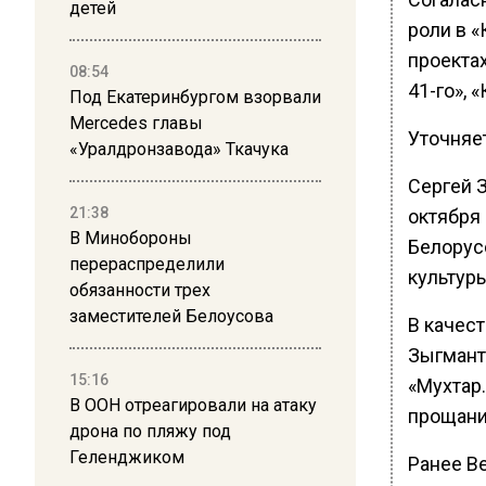
детей
роли в 
проектах
08:54
41-го», 
Под Екатеринбургом взорвали
Mercedes главы
Уточняет
«Уралдронзавода» Ткачука
Сергей 
21:38
октября 
В Минобороны
Белорус
перераспределили
культуры
обязанности трех
заместителей Белоусова
В качес
Зыгмант
15:16
«Мухтар
В ООН отреагировали на атаку
прощания
дрона по пляжу под
Геленджиком
Ранее Ве