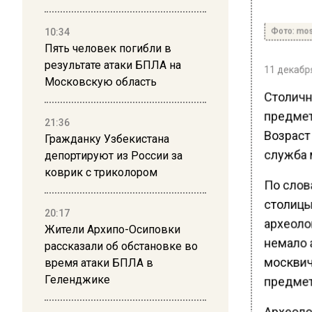
Фото: mos
10:34
Пять человек погибли в
результате атаки БПЛА на
11 декабря
Московскую область
Столичн
предмет
21:36
Возраст 
Гражданку Узбекистана
служба м
депортируют из России за
коврик с триколором
По слов
столицы
20:17
археоло
Жители Архипо-Осиповки
немало 
рассказали об обстановке во
москвич
время атаки БПЛА в
Геленджике
предмето
Археоло