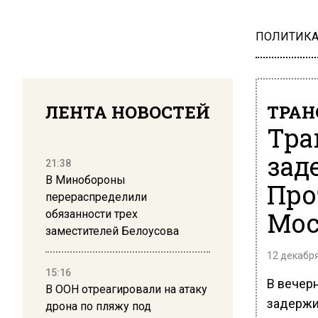
ПОЛИТИК
ЛЕНТА НОВОСТЕЙ
ТРАН
Тра
зад
21:38
В Минобороны
Про
перераспределили
Мо
обязанности трех
заместителей Белоусова
12 декабря
15:16
В вечер
В ООН отреагировали на атаку
задержи
дрона по пляжу под