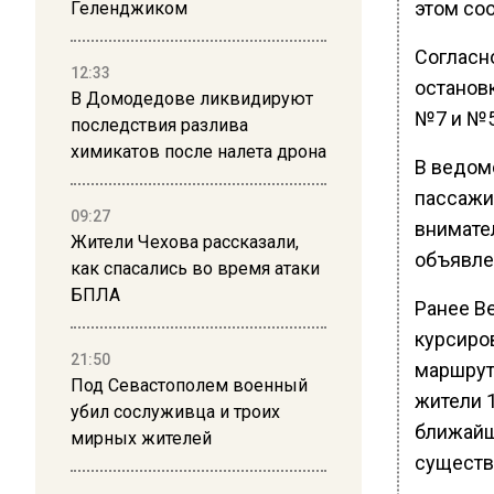
этом со
Геленджиком
Согласн
12:33
останов
В Домодедове ликвидируют
№7 и №5
последствия разлива
химикатов после налета дрона
В ведом
пассажи
09:27
внимате
Жители Чехова рассказали,
объявле
как спасались во время атаки
БПЛА
Ранее В
курсиро
21:50
маршрут
Под Севастополем военный
жители 
убил сослуживца и троих
ближайш
мирных жителей
существ