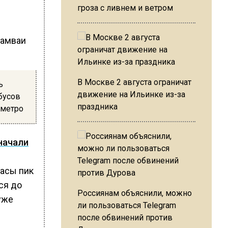
гроза с ливнем и ветром
рамваи
В Москве 2 августа ограничат
ь
движение на Ильинке из-за
бусов
праздника
 метро
начали
часы пик
ся до
Россиянам объяснили, можно
уже
ли пользоваться Telegram
после обвинений против