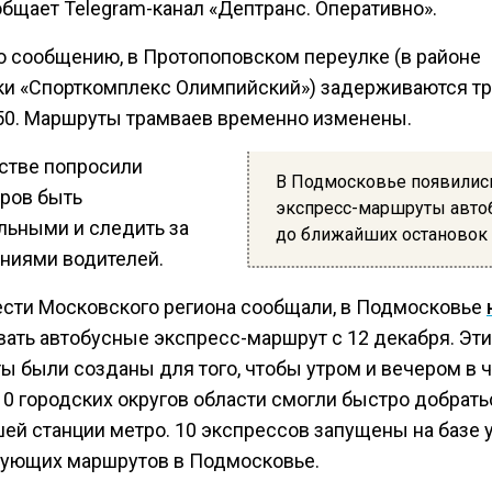
общает Telegram-канал «Дептранс. Оперативно».
о сообщению, в Протопоповском переулке (в районе
ки «Спорткомплекс Олимпийский») задерживаются т
0. Маршруты трамваев временно изменены.
стве попросили
В Подмосковье появилис
ров быть
экспресс-маршруты авто
льными и следить за
до ближайших остановок
ниями водителей.
ести Московского региона сообщали, в Подмосковье
вать автобусные экспресс-маршрут с 12 декабря. Эти
ы были созданы для того, чтобы утром и вечером в 
10 городских округов области смогли быстро добрать
ей станции метро. 10 экспрессов запущены на базе 
ующих маршрутов в Подмосковье.