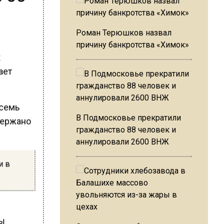
Роман Терюшков назвал
причину банкротства «Химок»
х
ает
осемь
В Подмосковье прекратили
держано
гражданство 88 человек и
аннулировали 2600 ВНЖ
и в
ды