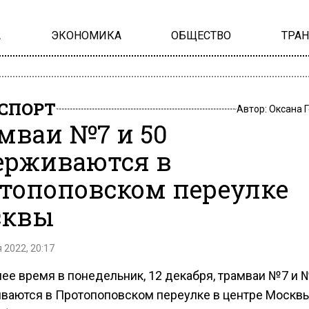
А
ЭКОНОМИКА
ОБЩЕСТВО
ТРА
СПОРТ
Автор:
Оксана 
мваи №7 и 50
ерживаются в
топоповском переулке
сквы
 2022, 20:17
нее время в понедельник, 12 декабря, трамваи №7 и 
ваются в Протопоповском переулке в центре Москвы