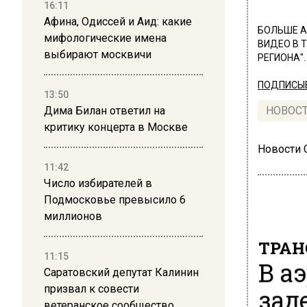
16:11
Афина, Одиссей и Аид: какие
БОЛЬШЕ А
мифологические имена
ВИДЕО В 
выбирают москвичи
РЕГИОНА".
ПОДПИСЫВ
13:50
Дима Билан ответил на
НОВОС
критику концерта в Москве
Новости
11:42
Число избирателей в
Подмосковье превысило 6
миллионов
ТРАН
11:15
В а
Саратовский депутат Калинин
призвал к совести
зад
ветеранское сообщество