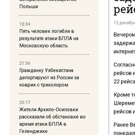
рей
Польши
12 декабря
10:34
Пять человек погибли в
Вечером 
результате атаки БПЛА на
задержа
Московскую область
интерне
21:36
Согласн
Гражданку Узбекистана
рейсов 
депортируют из России за
22 рейса
коврик с триколором
Кроме то
Шеремет
20:17
Жители Архипо-Осиповки
рейсов и
рассказали об обстановке во
время атаки БПЛА в
Ранее В
Геленджике
понедель