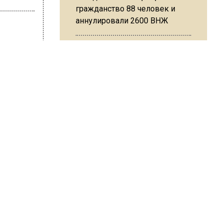
гражданство 88 человек и
аннулировали 2600 ВНЖ
на Ушакова
ый
Сотрудники хлебозавода в
Балашихе массово
увольняются из-за жары в
цехах
ном». Он
 в этом
Резкое похолодание с