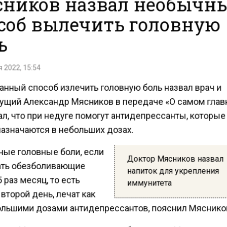
ников назвал необычн
соб вылечить головную
ь
 2022, 15:54
нный способ излечить головную боль назвал врач и
ущий Александр Мясников в передаче «О самом глав
л, что при недуге помогут антидепрессанты, которые
назначаются в небольших дозах.
ные головные боли, если
Доктор Мясников назвал
ть обезболивающие
напиток для укрепления
 раз месяц, то есть
иммунитета
торой день, лечат как
ольшими дозами антидепрессантов, пояснил Мяснико