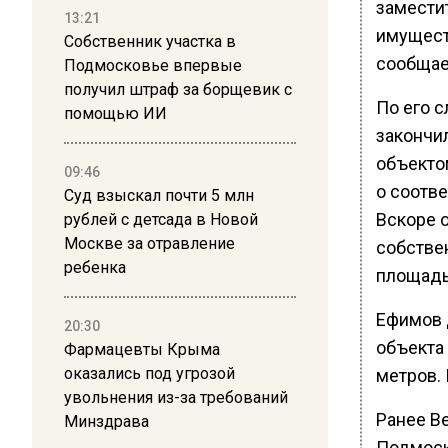
замести
13:21
имущест
Собственник участка в
сообщае
Подмосковье впервые
получил штраф за борщевик с
По его 
помощью ИИ
закончи
объекто
09:46
о соотве
Суд взыскал почти 5 млн
Вскоре 
рублей с детсада в Новой
Москве за отравление
собствен
ребенка
площадь 
Ефимов 
20:30
объекта
Фармацевты Крыма
оказались под угрозой
метров. 
увольнения из-за требований
Ранее В
Минздрава
Подмос