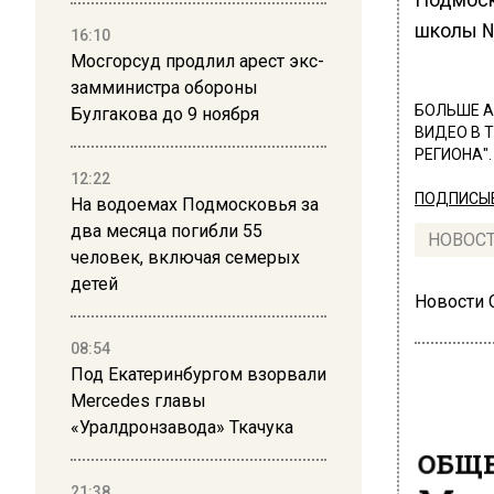
школы №
16:10
Мосгорсуд продлил арест экс-
замминистра обороны
БОЛЬШЕ А
Булгакова до 9 ноября
ВИДЕО В 
РЕГИОНА".
12:22
ПОДПИСЫВ
На водоемах Подмосковья за
два месяца погибли 55
НОВОС
человек, включая семерых
детей
Новости
08:54
Под Екатеринбургом взорвали
Mercedes главы
«Уралдронзавода» Ткачука
ОБЩЕ
21:38