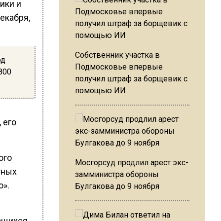
ики и
екабря,
Собственник участка в
од
Подмосковье впервые
800
получил штраф за борщевик с
помощью ИИ
 его
ого
Мосгорсуд продлил арест экс-
тных
замминистра обороны
о».
Булгакова до 9 ноября
ащихся