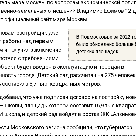
тель мэра Москвы по вопросам экономической полит
венно-земельных отношений Владимир Ефимов 12 д
т официальный сайт мэра Москвы.
словам, застройщик уже
В Подмосковье за 2022 г
л работы над первым
было обновлено больше 
м и получил заключение
детских площадок
тствии с требованиями.
объект будет введен в эксплуатацию и передан в
ность города. Детский сад рассчитан на 275 человек,
составила 3,7 тыс. квадратных метров.
добавил, что уже подписан договор на постройку нов
 – школы, площадь которой составит 16,9 тыс.квадра
И школа, и детский сад войдут в состав ЖК «Алхимов
ести Московского региона сообщили, что губернатор
ковья
Андрей Воробьев
встретился с родителями уч