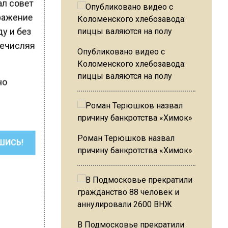
ал совет
тражение
ду и без
еречисляя
Опубликовано видео с
Коломенского хлебозавода:
пиццы валяются на полу
но
Роман Терюшков назвал
ШИСЬ!
причину банкротства «Химок»
В Подмосковье прекратили