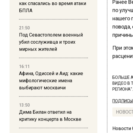
Ранее В
как спасались во время атаки
по улуч
БПЛА
нашего п
повода, 
21:50
причины 
Под Севастополем военный
убил сослуживца и троих
При это
мирных жителей
расценит
16:11
Афина, Одиссей и Аид: какие
БОЛЬШЕ А
мифологические имена
ВИДЕО В 
выбирают москвичи
РЕГИОНА".
ПОДПИСЫВ
13:50
Дима Билан ответил на
НОВОС
критику концерта в Москве
Новости