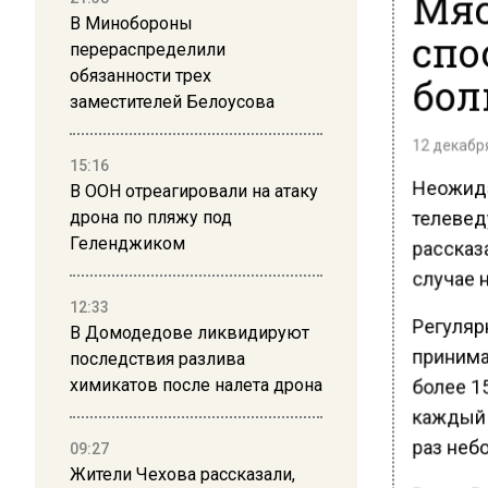
Мяс
В Минобороны
спо
перераспределили
обязанности трех
бол
заместителей Белоусова
12 декабря
15:16
Неожида
В ООН отреагировали на атаку
телевед
дрона по пляжу под
Геленджиком
рассказа
случае 
12:33
Регуляр
В Домодедове ликвидируют
принима
последствия разлива
более 15
химикатов после налета дрона
каждый в
раз неб
09:27
Жители Чехова рассказали,