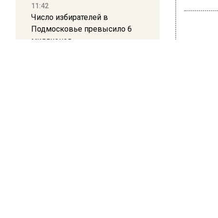
11:42
Число избирателей в
Подмосковье превысило 6
миллионов
ОБЩЕ
11:15
Мяс
Саратовский депутат Калинин
призвал к совести
спо
ветеранское сообщество
бол
Польши
12 декабря
10:34
Пять человек погибли в
Неожида
результате атаки БПЛА на
телевед
Московскую область
рассказа
случае 
21:36