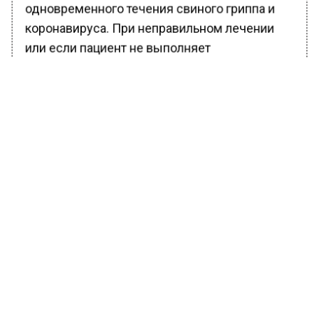
одновременного течения свиного гриппа и
коронавируса. При неправильном лечении
или если пациент не выполняет
рекомендации врача, тяжелым осложнением
является пневмония, которая может быть
очень коварна.
БОЛЬШЕ АКТУАЛЬНЫХ НОВОСТЕЙ И ЭКСКЛЮЗИВНЫХ
ВИДЕО В ТЕЛЕГРАМ-КАНАЛЕ "ВЕСТИ МОСКОВСКОГО
РЕГИОНА".
ПОДПИШИСЬ!
ПОДПИСЫВАЙТЕСЬ НА МОСРЕГИОН:
НОВОСТИ
ДЗЕН
ТЕЛЕГРАМ