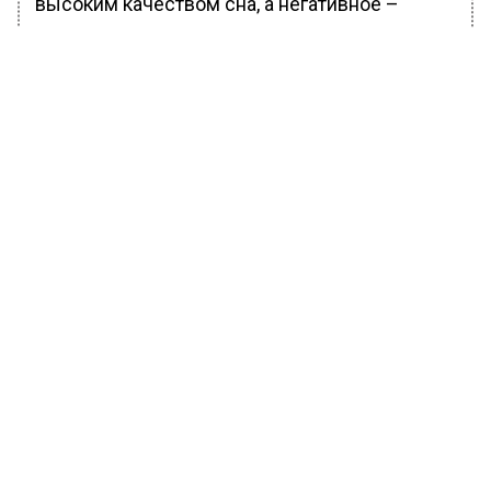
высоким качеством сна, а негативное –
плохим.
Ранее Вести Московского региона
сообщали
, что Врач Бондаренко дал советы,
как восстановиться после переутомления.
БОЛЬШЕ АКТУАЛЬНЫХ НОВОСТЕЙ И ЭКСКЛЮЗИВНЫХ
ВИДЕО В ТЕЛЕГРАМ-КАНАЛЕ "ВЕСТИ МОСКОВСКОГО
РЕГИОНА".
ПОДПИШИСЬ!
ПОДПИСЫВАЙТЕСЬ НА МОСРЕГИОН:
НОВОСТИ
ДЗЕН
ТЕЛЕГРАМ
Новости СМИ2