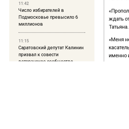
11:42
Число избирателей в
«Пропол
Подмосковье превысило 6
ждать о
миллионов
Татьяна.
«Меня н
11:15
касател
Саратовский депутат Калинин
призвал к совести
именно 
ветеранское сообщество
также м
Польши
Брухуно
Ранее В
10:34
Пять человек погибли в
свадьбе
результате атаки БПЛА на
Московскую область
БОЛЬШЕ А
ВИДЕО В 
21:36
РЕГИОНА".