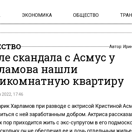
А
ЭКОНОМИКА
ОБЩЕСТВО
ТРА
СТВО
Автор:
Ири
ле скандала с Асмус у
ламова нашли
икомнатную квартиру
 2022, 17:46
арик Харламов при разводе с актрисой Кристиной Ас
иться с ней заработанным добром. Актриса рассказал
х пор приходится жить с экс-супругом в его подмос
оскольку он не обеспечил ее и дочь отдельным жилье