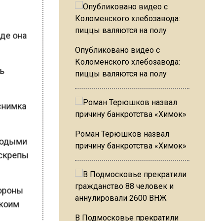
где она
Опубликовано видео с
Коломенского хлебозавода:
сь
пиццы валяются на полу
 снимка
Роман Терюшков назвал
олодыми
причину банкротства «Химок»
 скрепы
тороны
 коим
В Подмосковье прекратили