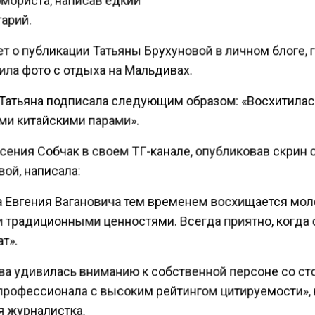
арий.
т о публикации Татьяны Брухуновой в личном блоге, 
ила фото с отдыха на Мальдивах.
Татьяна подписала следующим образом: «Восхитила
и китайскими парами».
сения Собчак в своем ТГ-канале, опубликовав скрин
ой, написала:
а Евгения Вагановича тем временем восхищается м
и традиционными ценностями. Всегда приятно, когда
т».
ва удивилась вниманию к собственной персоне со с
«профессионала с высоким рейтингом цитируемости»,
я журналистка.