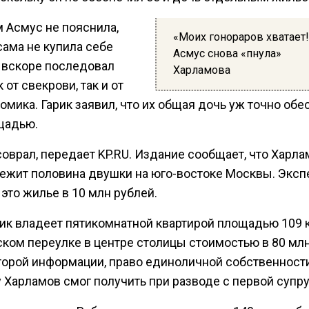
м Асмус не пояснила,
«Моих гонораров хватает!
сама не купила себе
Асмус снова «пнула»
и вскоре последовал
Харламова
к от свекрови, так и от
омика. Гарик заявил, что их общая дочь уж точно об
щадью.
соврал, передает KP.RU. Издание сообщает, что Харл
ежит половина двушки на юго-востоке Москвы. Эксп
это жилье в 10 млн рублей.
ик владеет пятикомнатной квартирой площадью 109 к
ском переулке в центре столицы стоимостью в 80 млн
торой информации, право единоличной собственности
 Харламов смог получить при разводе с первой супру