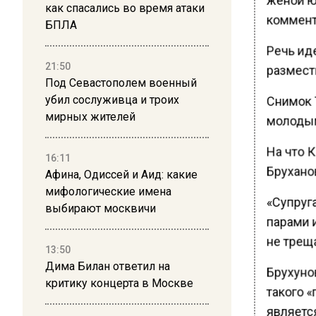
как спасались во время атаки
коммент
БПЛА
Речь иде
21:50
размест
Под Севастополем военный
Снимок 
убил сослуживца и троих
мирных жителей
молодым
На что К
16:11
Бруханов
Афина, Одиссей и Аид: какие
мифологические имена
«Супруг
выбирают москвичи
парами 
не треща
13:50
Дима Билан ответил на
Брухуно
критику концерта в Москве
такого 
являетс