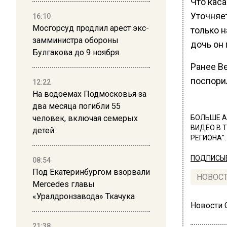
Что каса
Уточняе
16:10
Мосгорсуд продлил арест экс-
только 
замминистра обороны
дочь он 
Булгакова до 9 ноября
Ранее В
поспори
12:22
На водоемах Подмосковья за
два месяца погибли 55
человек, включая семерых
БОЛЬШЕ А
ВИДЕО В 
детей
РЕГИОНА".
ПОДПИСЫВ
08:54
Под Екатеринбургом взорвали
НОВОС
Mercedes главы
«Уралдронзавода» Ткачука
Новости
21:38