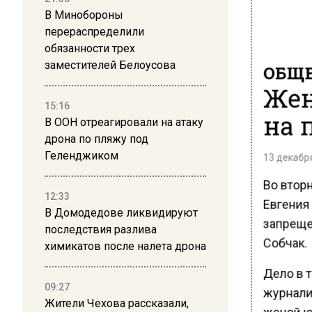
В Минобороны
перераспределили
обязанности трех
заместителей Белоусова
ОБЩЕ
Жен
15:16
на 
В ООН отреагировали на атаку
дрона по пляжу под
Геленджиком
13 декабря
Во вторн
12:33
Евгения
В Домодедове ликвидируют
запреще
последствия разлива
Собчак.
химикатов после налета дрона
Дело в т
09:27
журнали
Жители Чехова рассказали,
женой ю