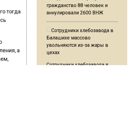
гражданство 88 человек и
го тогда
аннулировали 2600 ВНЖ
ась
о
ления, а
ием,
Сотрудники хлебозавода в
жила
Балашихе массово
увольняются из-за жары в
цехах
ажгла на
ШИСЬ!
Резкое похолодание с