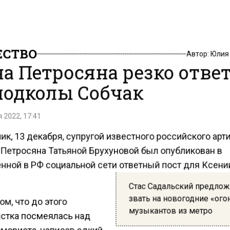
СТВО
Автор:
Юлия
а Петросяна резко отве
подколы Собчак
 2022, 17:41
ик, 13 декабря, супругой известного российского арт
 Петросяна Татьяной Брухуновой был опубликован в
нной в РФ социальной сети ответный пост для Ксени
Стас Садальский предло
звать на новогодние «ого
ом, что до этого
музыкантов из метро
стка посмеялась над
мориста, написав едкий