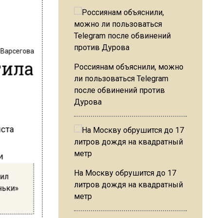
 Варсегова
тила
Россиянам объяснили, можно
ли пользоваться Telegram
после обвинений против
Дурова
иста
и
На Москву обрушится до 17
жил
литров дождя на квадратный
ньки»
метр