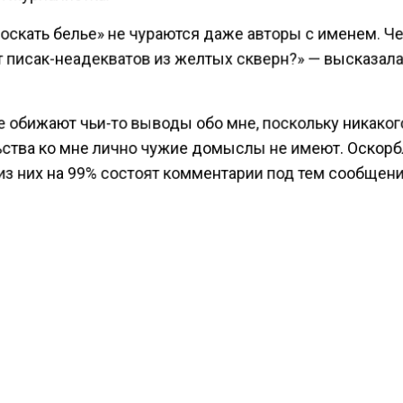
оскать белье» не чураются даже авторы с именем. Че
т писак-неадекватов из желтых скверн?» — высказал
е обижают чьи-то выводы обо мне, поскольку никаког
ьства ко мне лично чужие домыслы не имеют. Оскорб
из них на 99% состоят комментарии под тем сообщен
еня не задевают по аналогичной причине», — подыто
ва.
ести Московского региона
сообщали
, что Седокова з
 Самойловой и Джигана.
КТУАЛЬНЫХ НОВОСТЕЙ И ЭКСКЛЮЗИВНЫХ
ПОДПИ
ТЕЛЕГРАМ-КАНАЛЕ "ВЕСТИ МОСКОВСКОГО