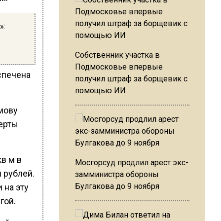
»:
Собственник участка в
Подмосковье впервые
еспечена
получил штраф за борщевик с
помощью ИИ
амову
ерты
в м в
Мосгорсуд продлил арест экс-
 рублей.
замминистра обороны
Булгакова до 9 ноября
 на эту
гой.