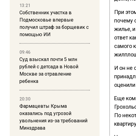
13:21
При это
Собственник участка в
Подмосковье впервые
почему 
получил штраф за борщевик с
жилье, 
помощью ИИ
ответ ка
самого к
09:46
жилпло
Суд взыскал почти 5 млн
рублей с детсада в Новой
И он не 
Москве за отравление
принадл
ребенка
оценили 
Еще ком
20:30
Фармацевты Крыма
Грохоль
оказались под угрозой
По неко
увольнения из-за требований
квартиру
Минздрава