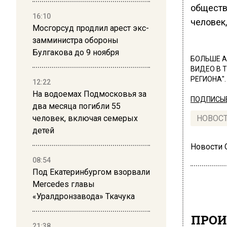
обществ
16:10
человек
Мосгорсуд продлил арест экс-
замминистра обороны
Булгакова до 9 ноября
БОЛЬШЕ А
ВИДЕО В 
РЕГИОНА".
12:22
На водоемах Подмосковья за
ПОДПИСЫВ
два месяца погибли 55
человек, включая семерых
НОВОС
детей
Новости
08:54
Под Екатеринбургом взорвали
Mercedes главы
«Уралдронзавода» Ткачука
ПРОИ
21:38