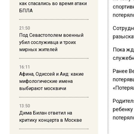
как спасались во время атаки
спортивн
БПЛА
потерял
Сотрудн
21:50
Под Севастополем военный
разыскат
убил сослуживца и троих
Пока жда
мирных жителей
служебн
16:11
Ранее В
Афина, Одиссей и Аид: какие
потеряв
мифологические имена
«Потерял
выбирают москвичи
Родител
13:50
ребенку 
Дима Билан ответил на
потерял
критику концерта в Москве