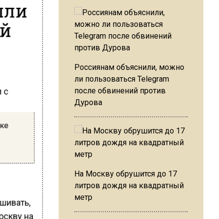
шли
ый
Россиянам объяснили, можно
ли пользоваться Telegram
 с
после обвинений против
Дурова
ске
На Москву обрушится до 17
литров дождя на квадратный
метр
шивать,
оскву на