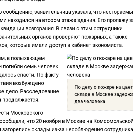
о сообщению, заявительница указала, что несгораем
ами находился на втором этаже здания. Его пропажу 
квидации возгорания. В связи с этим сотрудники
ранительных органов проверяют пожарных, а также
ов, которые имели доступ в кабинет экономиста.
м, в полыхающем
и погибли семь человек.
алось спасти. По факту
твия возбуждено
По делу о пожаре на цве
ое дело. Расследование
складе в Москве задерж
и продолжается.
два человека
ести Московского
 сообщали, что 20 ноября в Москве на Комсомольско
 загорелись склады из-за несоблюдения сотрудник