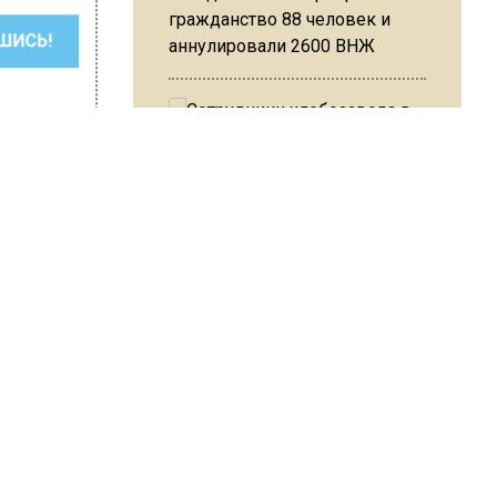
гражданство 88 человек и
ШИСЬ!
аннулировали 2600 ВНЖ
Сотрудники хлебозавода в
Балашихе массово
увольняются из-за жары в
цехах
 Варсегова
шли
ый
Резкое похолодание с