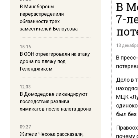
В М
В Минобороны
перераспределили
7-л
обязанности трех
пот
заместителей Белоусова
13 декабря
15:16
В ООН отреагировали на атаку
В пресс
дрона по пляжу под
потеряв
Геленджиком
Дело в т
12:33
находясь
В Домодедове ликвидируют
МЦК «Лу
последствия разлива
одиноко
химикатов после налета дрона
был без
Правоох
09:27
Жители Чехова рассказали,
почему о