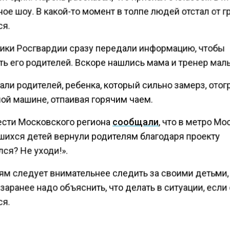
ое шоу. В какой-то момент в толпе людей отстал от г
ся.
ики Росгвардии сразу передали информацию, чтобы
ь его родителей. Вскоре нашлись мама и тренер мал
ли родителей, ребенка, который сильно замерз, отог
ой машине, отпаивая горячим чаем.
ести Московского региона
сообщали
, что в метро М
шихся детей вернули родителям благодаря проекту
ся? Не уходи!».
ям следует внимательнее следить за своими детьми,
заранее надо объяснить, что делать в ситуации, если
ся.