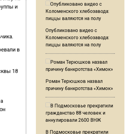
руппы и
Опубликовано видео с
ьчика.
Коломенского хлебозавода:
пиццы валяются на полу
ревали в
осквы 18
Роман Терюшков назвал
причину банкротства «Химок»
 а
 он
В Подмосковье прекратили