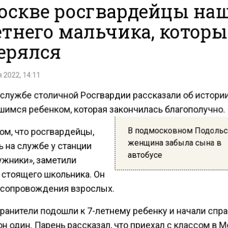
оскве росгвардейцы на
етнего мальчика, котор
ерялся
 2022, 14:11
-службе столичной Росгвардии рассказали об истории
шимся ребенком, которая закончилась благополучно.
В подмосковном Подоль
ом, что росгвардейцы,
женщина забыла сына в
 на службе у станции
автобусе
жники», заметили
 стоящего школьника. Он
 сопровождения взрослых.
ранители подошли к 7-летнему ребенку и начали спра
н один. Парень рассказал, что приехал с классом в М