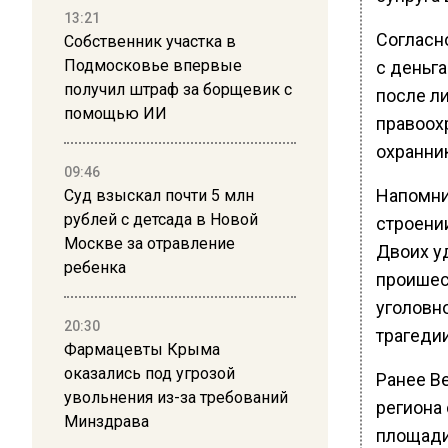
13:21
Согласн
Собственник участка в
Подмосковье впервые
с деньг
получил штраф за борщевик с
после ли
помощью ИИ
правоох
охранник
09:46
Напомни
Суд взыскал почти 5 млн
рублей с детсада в Новой
строени
Москве за отравление
Двоих уд
ребенка
проишес
уголовн
20:30
трагеди
Фармацевты Крыма
оказались под угрозой
Ранее В
увольнения из-за требований
региона
Минздрава
площади