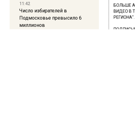
11:42
БОЛЬШЕ А
Число избирателей в
ВИДЕО В 
Подмосковье превысило 6
РЕГИОНА".
миллионов
ПОДПИСЫВ
НОВОС
11:15
Саратовский депутат Калинин
призвал к совести
Новости
ветеранское сообщество
Польши
10:34
Пять человек погибли в
ПРОИ
результате атаки БПЛА на
В М
Московскую область
7-л
21:36