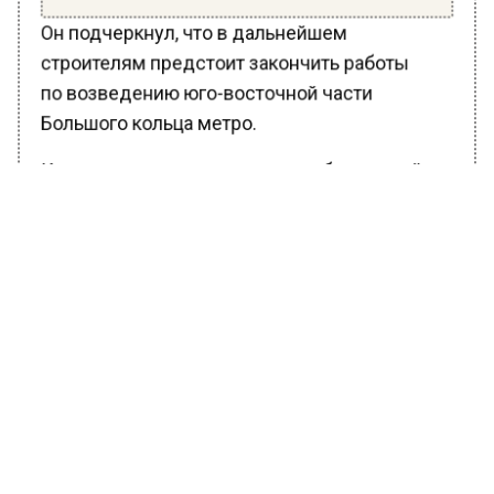
Он подчеркнул, что в дальнейшем
строителям предстоит закончить работы
по возведению юго-восточной части
Большого кольца метро.
Комплексную реконструкцию «бирюзовой»
ветки с целью ее включения в состав новой
Большой кольцевой линии начали проводить
весной 2019 года. После интеграции
Каховской линии в состав южного участка
БКЛ интервал движения будет сокращен
до 1,6 минуты.
Ранее Вести Московского региона
сообщили
, что развитие столичного
метрополитена после возведения Большой