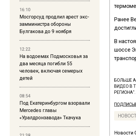
термомет
16:10
Мосгорсуд продлил арест экс-
Ранее В
замминистра обороны
достигли
Булгакова до 9 ноября
В насто
шоссе Э
12:22
На водоемах Подмосковья за
транспор
два месяца погибли 55
человек, включая семерых
детей
БОЛЬШЕ А
ВИДЕО В 
РЕГИОНА".
08:54
Под Екатеринбургом взорвали
ПОДПИСЫВ
Mercedes главы
НОВОС
«Уралдронзавода» Ткачука
Новости
21:38