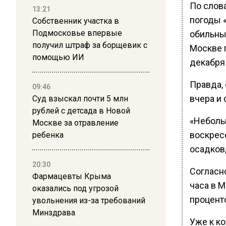
По слов
13:21
погоды 
Собственник участка в
Подмосковье впервые
обильны
получил штраф за борщевик с
Москве 
помощью ИИ
декабря
Правда, 
09:46
вчера и 
Суд взыскал почти 5 млн
рублей с детсада в Новой
«Неболь
Москве за отравление
воскресе
ребенка
осадков
20:30
Согласн
Фармацевты Крыма
часа в 
оказались под угрозой
процент
увольнения из-за требований
Минздрава
Уже к к