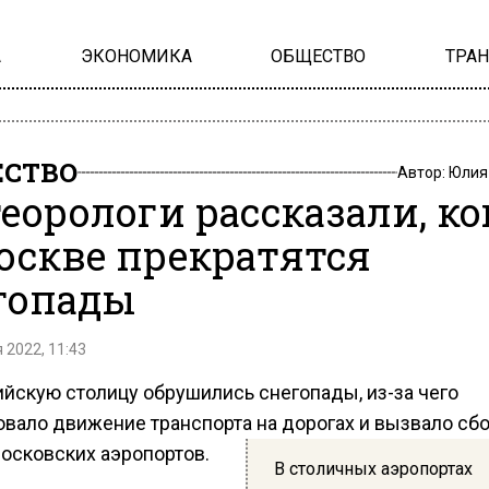
А
ЭКОНОМИКА
ОБЩЕСТВО
ТРА
СТВО
Автор:
Юлия
еорологи рассказали, ко
оскве прекратятся
гопады
 2022, 11:43
ийскую столицу обрушились снегопады, из-за чего
овало движение транспорта на дорогах и вызвало сбо
московских аэропортов.
В столичных аэропортах