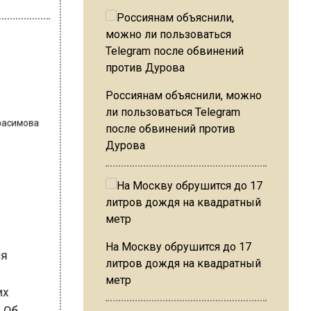
Герасимова
Россиянам объяснили, можно
ли пользоваться Telegram
после обвинений против
Дурова
ься
На Москву обрушится до 17
я
литров дождя на квадратный
гих
метр
я. Об