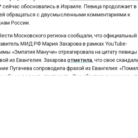
 сейчас обосновались в Израиле. Певица продолжает 
й обращаться с двусмысленными комментариями к
ам России.
ести Московского региона сообщали, что официальны
витель МИД РФ Мария Захарова в рамках YouTube-
мы «Эмпатия Манучи» отреагировала на цитату певи
ой из Евангелия. Захарова
отметила
, что свое сканд
ие Пугачева сопроводила фразой из Евангелия: «Пом
 ибо не ведают, что творят». Она обратила внимание, 
вумя частями своего обращения, певица в резкой ф
лась о гражданах РФ.
олучилась про другое. Не про любовь, а про ненавист
, — сказала Захарова.
ческое лицо или организация, признанные в РФ ино