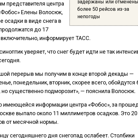
задержаны или отменен
ам представителя центра
более 50 рейсов из-за
«Фобос» Елены Волосюк,
непогоды
е осадки в виде снега в
продолжатся до 17
 включительно, информирует ТАСС.
синоптик уверяет, что снег будет идти не так интенси
сегодня.
шой перерыв мы получим в конце второй декады —
нье, понедельник, вторник, скорее всего, обойдутся 
, но существенно подморозит», — пояснила Волосюк.
о имеющейся информации центра «Фобос», за проше
Москве выпало около 11 миллиметров осадков. Это 20
ов от месячной нормы.
онцу сегодняшнего дня снегопад ослабеет. Столбики