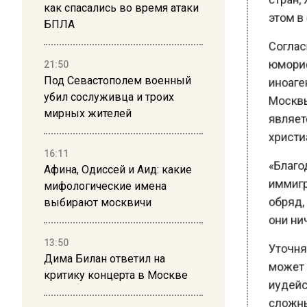
как спасались во время атаки
БПЛА
Согласн
юморист
21:50
иноаген
Под Севастополем военный
Москвы 2
убил сослуживца и троих
является
мирных жителей
христиа
«Благода
16:11
Афина, Одиссей и Аид: какие
иммигрир
мифологические имена
обряд, б
выбирают москвичи
они ниче
Уточняе
13:50
Дима Билан ответил на
может п
критику концерта в Москве
иудейску
сложный