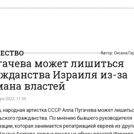
СТВО
Автор:
Оксана 
ачева может лишиться
жданства Израиля из-за
ана властей
 2022, 11:39
 народная артистка СССР Алла Пугачева может лишит
ского гражданства. По мнению бывшего руководител
ции, которая занимается репатриацией евреев из дру
анана Ахитова, певица пошла на обман властей Израил
реду, 14 декабря, сообщает ФАН.