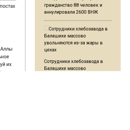
в постах
гражданство 88 человек и
аннулировали 2600 ВНЖ
й
цы Аллы
альное
Сотрудники хлебозавода в
илуй их
Балашихе массово
что
увольняются из-за жары в
цехах
орме
ь и
агентами
Резкое похолодание с