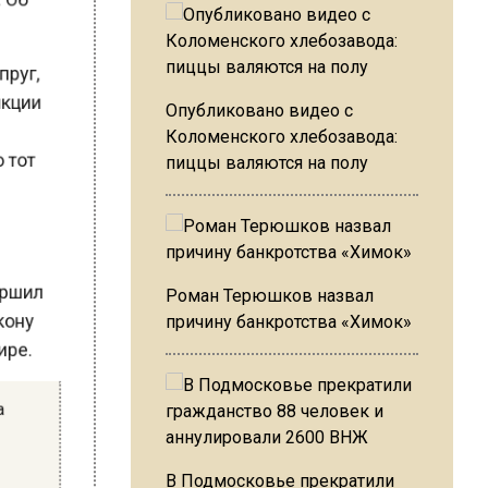
упруг,
ункции
в
Опубликовано видео с
то тот
Коломенского хлебозавода:
пиццы валяются на полу
овершил
Роман Терюшков назвал
закону
причину банкротства «Химок»
фире.
 на
з
В Подмосковье прекратили