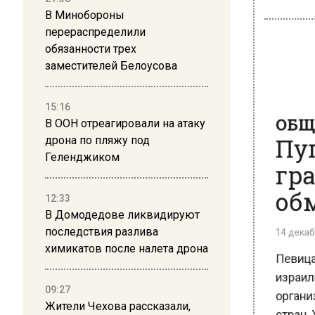
В Минобороны
перераспределили
обязанности трех
заместителей Белоусова
ОБЩЕ
15:16
Пуг
В ООН отреагировали на атаку
гра
дрона по пляжу под
Геленджиком
обм
12:33
14 декабря
В Домодедове ликвидируют
последствия разлива
Певица,
химикатов после налета дрона
израиль
организа
09:27
стран, Х
Жители Чехова рассказали,
этом в с