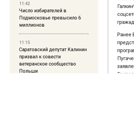
11:42
Галкин*
Число избирателей в
соцсете
Подмосковье превысило 6
гражадн
миллионов
Ранее В
11:15
предста
Саратовский депутат Калинин
програм
призвал к совести
Пугачев
ветеранское сообщество
заявлен
Польши
Господи,
между д
10:34
высказа
Пять человек погибли в
результате атаки БПЛА на
«Фраза п
Московскую область
гордыню»
21:36
*
— физи