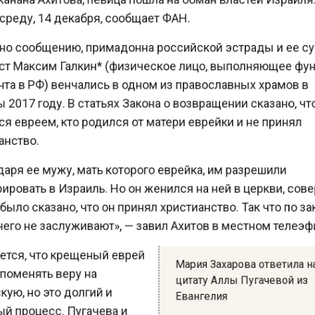
о сообщению, примадонна российской эстрады и ее с
 Максим Галкин* (физическое лицо, выполняющее ф
та в РФ) венчались в одном из православных храмов 
017 году. В статьях Закона о возвращении сказано, ч
 евреем, кто родился от матери еврейки и не принял
нство.
ря ее мужу, мать которого еврейка, им разрешили
овать в Израиль. Но он женился на ней в церкви, с
ыло сказано, что он принял христианство. Так что по 
го не заслуживают», — завил Ахитов в местном телеэ
тся, что крещеный еврей
Мария Захарова ответила
оменять веру на
цитату Аллы Пугачевой и
ю, но это долгий и
Евангелия
 процесс. Пугачева и