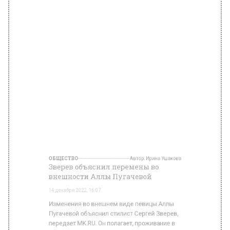
ОБЩЕСТВО
Автор:
Ирина Ушакова
Зверев объяснил перемены во
внешности Аллы Пугачевой
14 декабря 2022, 16:07
Изменения во внешнем виде певицы Аллы
Пугачевой объяснил стилист Сергей Зверев,
передает MK.RU. Он полагает, проживание в
Израиле пошло на пользу артистке, она
сбросила лишний вес, посвежела и
помолодела.
Пугачева может лишиться гражданства
Израиля из-за обмана властей