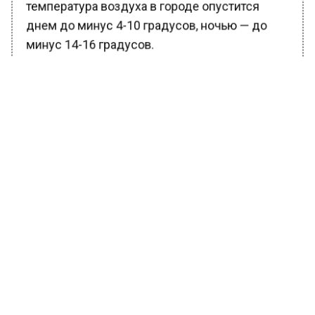
температура воздуха в городе опустится
днем до минус 4-10 градусов, ночью — до
минус 14-16 градусов.
БОЛЬШЕ АКТУАЛЬНЫХ НОВОСТЕЙ И ЭКСКЛЮЗИВНЫХ
ВИДЕО В ТЕЛЕГРАМ-КАНАЛЕ "ВЕСТИ МОСКОВСКОГО
РЕГИОНА".
ПОДПИШИСЬ!
ПОДПИСЫВАЙТЕСЬ НА МОСРЕГИОН:
НОВОСТИ
ДЗЕН
ТЕЛЕГРАМ
Новости СМИ2