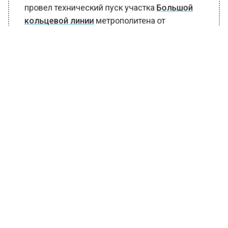
что мэр российской столицы Сергей Собянин
провел технический пуск участка
Большой
кольцевой линии
метрополитена от
«Каховской» до «Каширской».
БОЛЬШЕ АКТУАЛЬНЫХ НОВОСТЕЙ И ЭКСКЛЮЗИВНЫХ
ВИДЕО В ТЕЛЕГРАМ-КАНАЛЕ "ВЕСТИ МОСКОВСКОГО
РЕГИОНА".
ПОДПИШИСЬ!
ПОДПИСЫВАЙТЕСЬ НА МОСРЕГИОН:
НОВОСТИ
ДЗЕН
ТЕЛЕГРАМ
Новости СМИ2