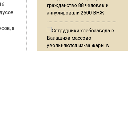
гражданство 88 человек и
х 16
аннулировали 2600 ВНЖ
градусов
дусов, а
Сотрудники хлебозавода в
ШИСЬ!
Балашихе массово
увольняются из-за жары в
цехах
Резкое похолодание с