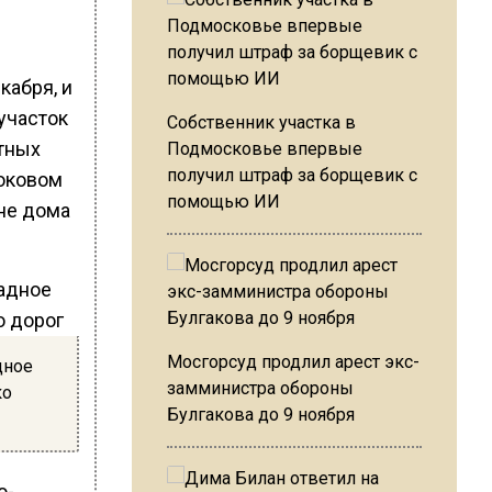
кабря, и
 участок
Собственник участка в
тных
Подмосковье впервые
получил штраф за борщевик с
боковом
помощью ИИ
не дома
Мосгорсуд продлил арест экс-
дное
замминистра обороны
ко
Булгакова до 9 ноября
о-