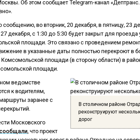
Москвы. Об этом сообщает Telegram-канал «Дептранс.
вно».
 сообщению, во вторник, 20 декабря, в пятницу, 23 де
 27 декабря, с 1:30 до 5:30 будет закрыт для проезда
льской площади. Это связано с проведением ремон
Движение в указанные даты полностью перекроют в 
 Комсомольской площади (в сторону области) в райо
мсомольской площади.
ном ведомстве
тся к водителям,
 маршруты заранее с
В столичном районе Отра
перекрытий.
реконструируют несколь
дорог
ести Московского
сообщали
, что проект
рукции нескольких дорог в районе Отрадное на север