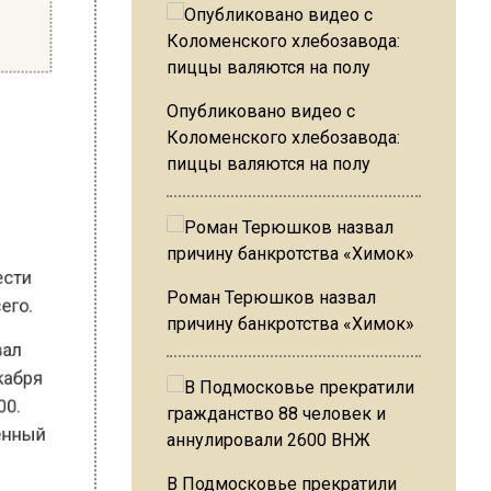
ки
Опубликовано видео с
Коломенского хлебозавода:
пиццы валяются на полу
овести
Роман Терюшков назвал
всего.
причину банкротства «Химок»
азвал
 декабря
0:00.
твенный
В Подмосковье прекратили