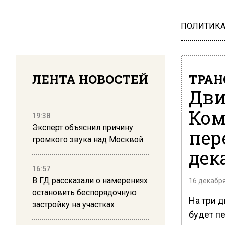
ПОЛИТИК
ЛЕНТА НОВОСТЕЙ
ТРАН
Дви
Ком
19:38
Эксперт объяснил причину
пер
громкого звука над Москвой
дек
16:57
В ГД рассказали о намерениях
16 декабря
остановить беспорядочную
На три д
застройку на участках
будет п