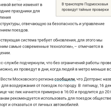
проведут тайные провер
ние праздники для
ния
руктуры, отвечающую за безопасность и управление
ем поездов.
вующая система требует обновления, для этого мы
м самые современные технологии», – отмечается в
ии.
-службе подчеркнули, что без ограничений работы пр
но, их проведут в дни, когда людей в метро меньше 
ести Московского региона
сообщили
, что Дептранс н
я воздержания от поездок по городу. В пятницу, 16
е час пик начнется примерно в 16:00 и продлится до 2
ам рекомендуется использовать для поездок общес
т и отказаться от личных автомобилей.