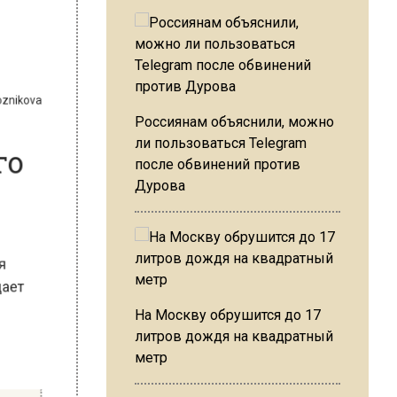
revoznikova
а
ого
Россиянам объяснили, можно
ли пользоваться Telegram
после обвинений против
Дурова
ения
общает
На Москву обрушится до 17
литров дождя на квадратный
метр
я