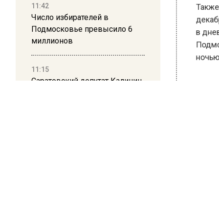
11:42
Также с
Число избирателей в
декабря.
Подмосковье превысило 6
в дневно
миллионов
Подмоск
ночью – 
11:15
Саратовский депутат Калинин
призвал к совести
БОЛЬШЕ А
ветеранское сообщество
ВИДЕО В 
Польши
РЕГИОНА".
ПОДПИСЫВ
10:34
Пять человек погибли в
НОВОС
результате атаки БПЛА на
Московскую область
Новости
21:36