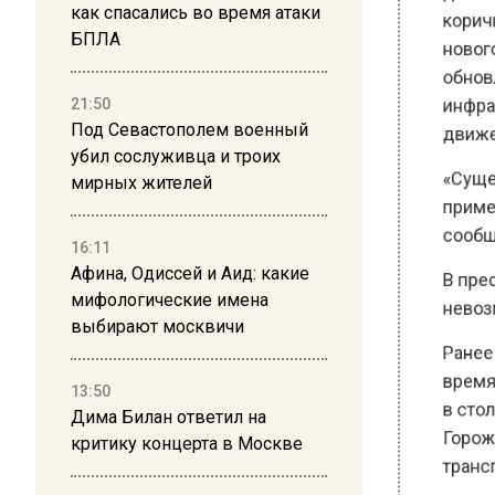
как спасались во время атаки
новогод
БПЛА
обновле
инфраст
21:50
движени
Под Севастополем военный
убил сослуживца и троих
«Сущест
мирных жителей
примени
сообщен
16:11
В пресс
Афина, Одиссей и Аид: какие
мифологические имена
невозмож
выбирают москвичи
Ранее В
время дл
13:50
в столиц
Дима Билан ответил на
Горожан
критику концерта в Москве
транспор