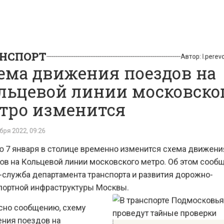
СПОРТ
Автор:
l.pe
ма движения поездов н
ьцевой линии московск
ро изменится
 2022, 09:26
 7 января в столице временно изменится схема движ
 на Кольцевой линии московского метро. Об этом со
лужба департамента транспорта и развития дорожно-
ртной инфраструктуры Москвы.
о сообщению, схему
я поездов на
В транспорте Подмосковь
вой ветке изменят в