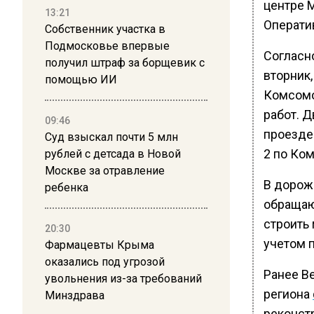
центре 
13:21
Операти
Собственник участка в
Подмосковье впервые
Согласно
получил штраф за борщевик с
вторник,
помощью ИИ
Комсомо
работ. 
09:46
проезде
Суд взыскал почти 5 млн
2 по Ко
рублей с детсада в Новой
Москве за отравление
В дорож
ребенка
обращаю
строить
20:30
учетом 
Фармацевты Крыма
оказались под угрозой
Ранее В
увольнения из-за требований
региона
Минздрава
реконст