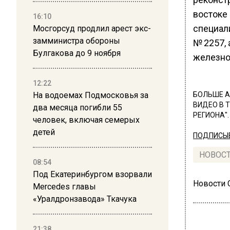
востоке
16:10
специал
Мосгорсуд продлил арест экс-
замминистра обороны
№ 2257,
Булгакова до 9 ноября
железно
12:22
На водоемах Подмосковья за
БОЛЬШЕ А
ВИДЕО В 
два месяца погибли 55
РЕГИОНА".
человек, включая семерых
детей
ПОДПИСЫВ
НОВОС
08:54
Под Екатеринбургом взорвали
Новости
Mercedes главы
«Уралдронзавода» Ткачука
21:38