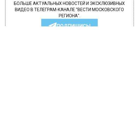
БОЛЬШЕ АКТУАЛЬНЫХ НОВОСТЕЙ И ЭКСКЛЮЗИВНЫХ
ВИДЕО В ТЕЛЕГРАМ-КАНАЛЕ "ВЕСТИ МОСКОВСКОГО
РЕГИОНА".
ПОДПИШИСЬ!
ПОДПИСЫВАЙТЕСЬ НА МОСРЕГИОН:
НОВОСТИ
ДЗЕН
ТЕЛЕГРАМ
Новости СМИ2
ПРОИСШЕСТВИЯ
Автор:
Юлия Варсегова
В московской подземке погиб
человек, упавший на рельсы на
Сокольнической линии