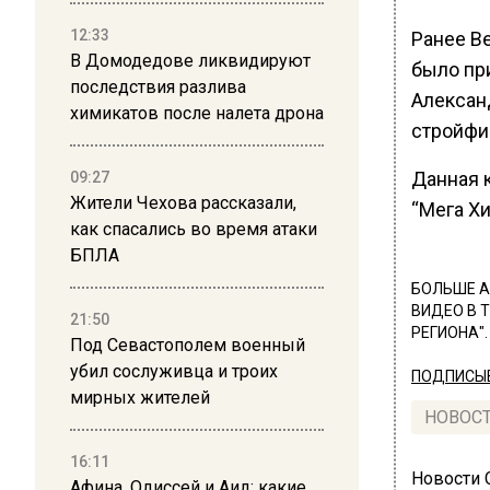
12:33
Ранее В
В Домодедове ликвидируют
было пр
последствия разлива
Алексан
химикатов после налета дрона
стройфи
Данная 
09:27
Жители Чехова рассказали,
“Мега Хи
как спасались во время атаки
БПЛА
БОЛЬШЕ А
ВИДЕО В 
21:50
РЕГИОНА".
Под Севастополем военный
убил сослуживца и троих
ПОДПИСЫВ
мирных жителей
НОВОС
16:11
Новости
Афина, Одиссей и Аид: какие