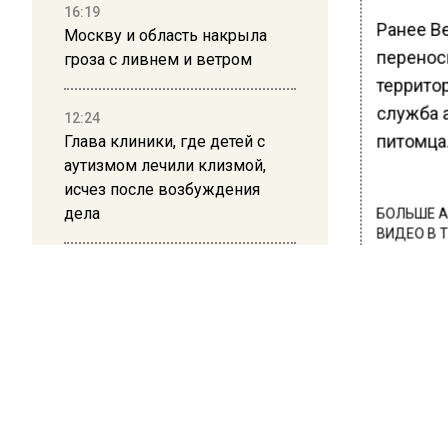
16:19
Ранее В
Москву и область накрыла
перенос
гроза с ливнем и ветром
террито
служба 
12:24
питомца
Глава клиники, где детей с
аутизмом лечили клизмой,
исчез после возбуждения
дела
БОЛЬШЕ А
ВИДЕО В 
РЕГИОНА".
12:15
Рецензия на роман Юрия
ПОДПИСЫВ
Воскобойникова «Операция
НОВОС
«Пропаганда»: Политический
триллер на грани метафизики
Новости
08:45