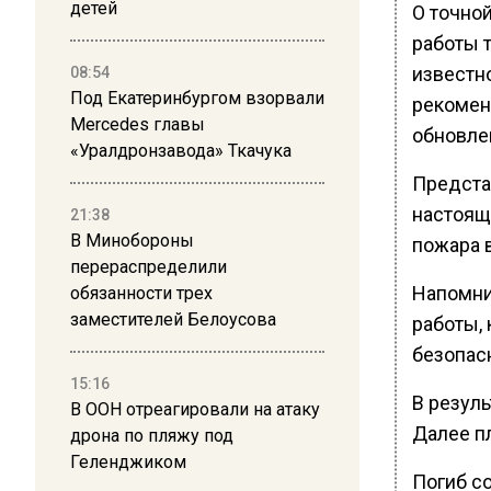
детей
О точно
работы т
известн
08:54
Под Екатеринбургом взорвали
рекомен
Mercedes главы
обновле
«Уралдронзавода» Ткачука
Предста
настоящ
21:38
В Минобороны
пожара 
перераспределили
Напомни
обязанности трех
заместителей Белоусова
работы,
безопас
15:16
В резуль
В ООН отреагировали на атаку
Далее п
дрона по пляжу под
Геленджиком
Погиб с