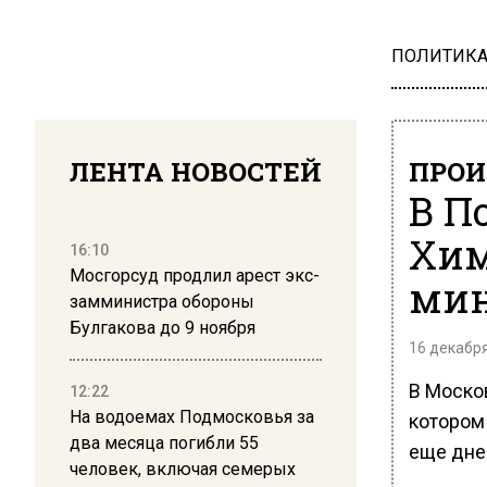
ПОЛИТИК
ЛЕНТА НОВОСТЕЙ
ПРОИ
В П
Хим
16:10
Мосгорсуд продлил арест экс-
мин
замминистра обороны
Булгакова до 9 ноября
16 декабря
В Москов
12:22
На водоемах Подмосковья за
котором 
два месяца погибли 55
еще дне
человек, включая семерых