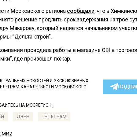
ести Московского региона
сообщали
, что в Химкинс
инято решение продлить срок задержания на трое су
дру Макарову, который является начальником участк
рмы “Дельта-строй”.
компания проводила работы в магазине OBI в торгово
мки”, где произошел пожар.
КТУАЛЬНЫХ НОВОСТЕЙ И ЭКСКЛЮЗИВНЫХ
ПОДПИ
ТЕЛЕГРАМ-КАНАЛЕ "ВЕСТИ МОСКОВСКОГО
АЙТЕСЬ НА МОСРЕГИОН:
ТИ
ДЗЕН
ТЕЛЕГРАМ
 СМИ2