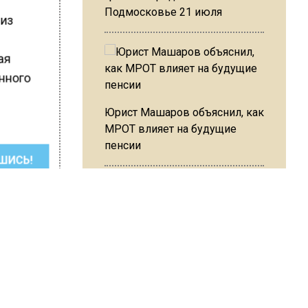
Подмосковье 21 июля
 из
ая
нного
Юрист Машаров объяснил, как
МРОТ влияет на будущие
пенсии
ШИСЬ!
МЧС предупредило об
опасности купания при
перепаде температуры в 10