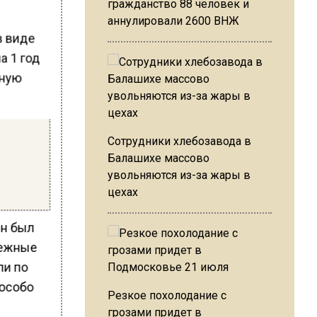
гражданство 88 человек и
аннулировали 2600 ВНЖ
в виде
а 1 год
нную
Сотрудники хлебозавода в
Балашихе массово
увольняются из-за жары в
цехах
Он был
нежные
ли по
 особо
Резкое похолодание с
грозами придет в