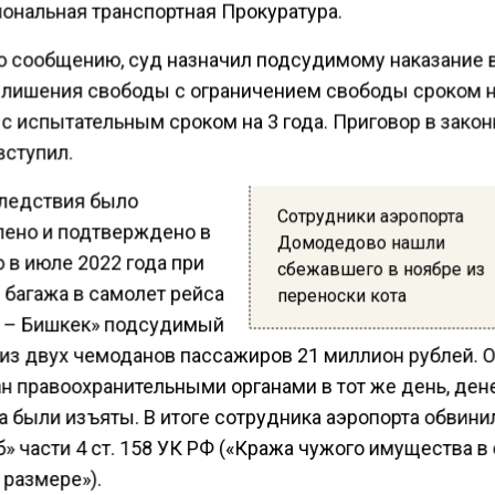
ональная транспортная Прокуратура.
о сообщению, суд назначил подсудимому наказание 
т лишения свободы с ограничением свободы сроком н
 с испытательным сроком на 3 года. Приговор в зако
вступил.
следствия было
Сотрудники аэропорта
лено и подтверждено в
Домодедово нашли
о в июле 2022 года при
сбежавшего в ноябре из
 багажа в самолет рейса
переноски кота
 – Бишкек» подсудимый
 из двух чемоданов пассажиров 21 миллион рублей. 
н правоохранительными органами в тот же день, де
а были изъяты. В итоге сотрудника аэропорта обвини
б» части 4 ст. 158 УК РФ («Кража чужого имущества в
 размере»).