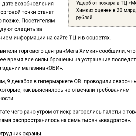
Ущерб от пожара в ТЦ «М
й дате возобновления
Химки» оценен в 20 млрд
орговой точки станет
рублей
о позже. Посетителям
дуют следить за
нием информации на сайте ТЦ и в соцсетях.
вители торгового центра «Мега Химки» сообщили, что
ее время все силы брошены на устранение последс
в здании магазина «ОБИ».
м, 9 декабря в гипермаркете OBI проводили сварочн
 которые, как выяснилось не отвечали требованиям
ности.
тате чего рано утром от искр загорелись палеты с тов
ламя распространилось на семь тысяч «квадратов».
отрудник охраны.