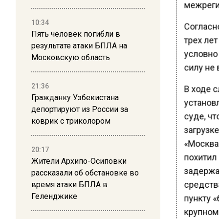
межреги
10:34
Согласн
Пять человек погибли в
трех ле
результате атаки БПЛА на
условно
Московскую область
силу не 
21:36
В ходе 
Гражданку Узбекистана
установ
депортируют из России за
суде, чт
коврик с триколором
загрузке
«Москва
20:17
похитил
Жители Архипо-Осиповки
задержа
рассказали об обстановке во
средств
время атаки БПЛА в
Геленджике
пункту «
крупном