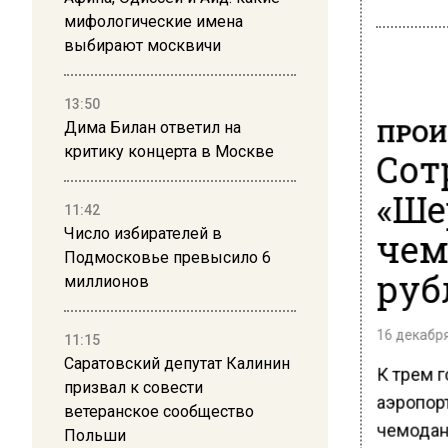
мифологические имена
выбирают москвичи
13:50
ПРОИ
Дима Билан ответил на
критику концерта в Москве
Сот
«Ше
11:42
Число избирателей в
чем
Подмосковье превысило 6
руб
миллионов
16 декабря
11:15
Саратовский депутат Калинин
К трем 
призвал к совести
аэропор
ветеранское сообщество
чемодан
Польши