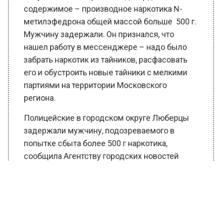
содержимое – производное наркотика N-
метилэфедрона общей массой больше 500 г.
Мужчину задержали. Он признался, что
нашел работу в мессенджере – надо было
забрать наркотик из тайников, расфасовать
его и обустроить новые тайники с мелкими
партиями на территории Московского
региона.
Полицейские в городском округе Люберцы
задержали мужчину, подозреваемого в
попытке сбыта более 500 г наркотика,
сообщила Агентству городских новостей
В отношении подозреваемого возбуждено
уголовное дело. Фигуранту избрана мера
пресечения в виде заключения под стражу.