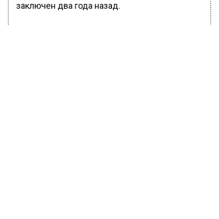
заключен два года назад.
БОЛЬШЕ АКТУАЛЬНЫХ НОВОСТЕЙ И ЭКСКЛЮЗИВНЫХ
ВИДЕО В ТЕЛЕГРАМ-КАНАЛЕ "ВЕСТИ МОСКОВСКОГО
РЕГИОНА".
ПОДПИШИСЬ!
ПОДПИСЫВАЙТЕСЬ НА МОСРЕГИОН:
НОВОСТИ
ДЗЕН
ТЕЛЕГРАМ
Новости СМИ2
ОБЩЕСТВО
Автор:
Ирина Ушакова
Собчак рассказала, в каком случае