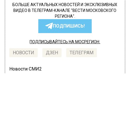
БОЛЬШЕ АКТУАЛЬНЫХ НОВОСТЕЙ И ЭКСКЛЮЗИВНЫХ
ВИДЕО В ТЕЛЕГРАМ-КАНАЛЕ "ВЕСТИ МОСКОВСКОГО
РЕГИОНА".
ПОДПИШИСЬ!
ПОДПИСЫВАЙТЕСЬ НА МОСРЕГИОН:
НОВОСТИ
ДЗЕН
ТЕЛЕГРАМ
Новости СМИ2
ПРОИСШЕСТВИЯ
Автор:
Оксана Герасимова
Автобус, фура и две легковые
машины столкнулись на северо-
западе Москвы