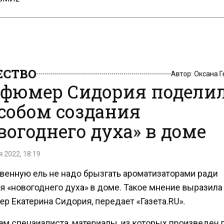
СТВО
Автор:
Оксана 
фюмер Сидория подели
собом создания
вогоднего духа» в доме
 2022, 18:19
венную ель не надо брызгать ароматизаторами ради
я «новогоднего духа» в доме. Такое мнение выразила
р Екатерина Сидория, передает «Газета.RU».
ам спецаиалиста, материалы, из которых произведен