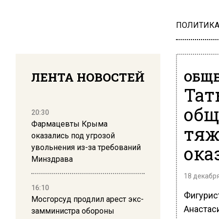
ПОЛИТИК
ЛЕНТА НОВОСТЕЙ
ОБЩЕ
Тат
общ
20:30
Фармацевты Крыма
тяж
оказались под угрозой
ока
увольнения из-за требований
Минздрава
18 декабря
16:10
Фигурис
Мосгорсуд продлил арест экс-
Анастас
замминистра обороны