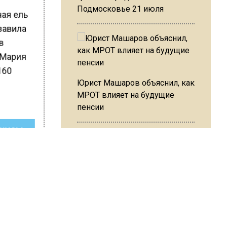
Подмосковье 21 июля
ная ель
 завила
ов
 Мария
160
Юрист Машаров объяснил, как
МРОТ влияет на будущие
пенсии
ШИСЬ!
МЧС предупредило об
опасности купания при
перепаде температуры в 10