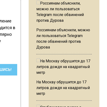
еление
одится в
Россиянам объяснили, можно
улярно
ли пользоваться Telegram
у
после обвинений против
Дурова
ШИСЬ!
На Москву обрушится до 17
литров дождя на квадратный
метр