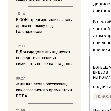
диагност
считает
15:16
В ООН отреагировали на атаку
В сентя
дрона по пляжу под
частной
Геленджиком
этом уч
навещае
12:33
клиники 
В Домодедове ликвидируют
последствия разлива
химикатов после налета дрона
БОЛЬШЕ А
ВИДЕО В 
РЕГИОНА".
09:27
Жители Чехова рассказали,
ПОДПИСЫВ
как спасались во время атаки
БПЛА
НОВОС
Новости
21:50