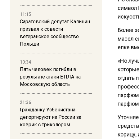
символ Н
11:15
искусст
Саратовский депутат Калинин
Более э
призвал к совести
ветеранское сообщество
масел ел
Польши
елке вм
«Но лучш
10:34
которые 
Пять человек погибли в
результате атаки БПЛА на
отдать 
Московскую область
профес
парфюме
21:36
парфюм
Гражданку Узбекистана
Уточняе
депортируют из России за
коврик с триколором
средств.
корицу,