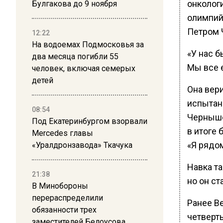
онколог
Булгакова до 9 ноября
олимпий
Петром 
12:22
На водоемах Подмосковья за
«У нас б
два месяца погибли 55
Мы все 
человек, включая семерых
детей
Она вери
испытан
08:54
Черныше
Под Екатеринбургом взорвали
в итоге 
Mercedes главы
«Я рядом
«Уралдронзавода» Ткачука
Навка та
21:38
но он с
В Минобороны
перераспределили
Ранее В
обязанности трех
четверты
заместителей Белоусова