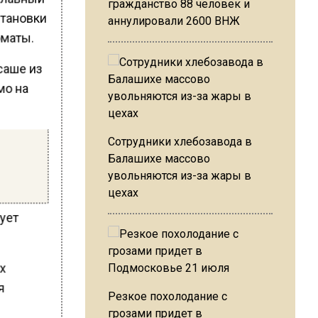
гражданство 88 человек и
становки
аннулировали 2600 ВНЖ
оматы.
саше из
мо на
Сотрудники хлебозавода в
Балашихе массово
увольняются из-за жары в
цехах
тует
ых
ая
Резкое похолодание с
грозами придет в