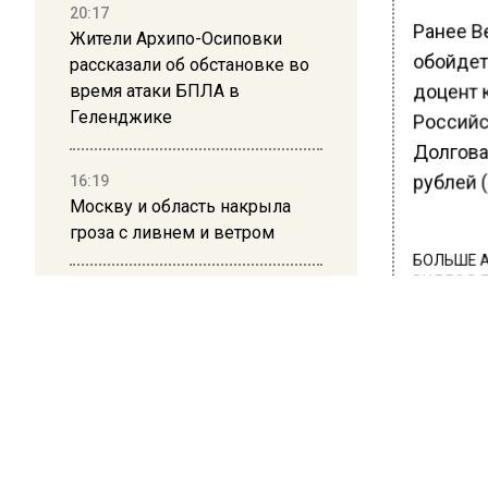
20:17
Ранее В
Жители Архипо-Осиповки
обойдетс
рассказали об обстановке во
время атаки БПЛА в
доцент 
Геленджике
Российс
Долгова
16:19
рублей (
Москву и область накрыла
гроза с ливнем и ветром
БОЛЬШЕ А
ВИДЕО В 
12:24
РЕГИОНА".
Глава клиники, где детей с
аутизмом лечили клизмой,
ПОДПИСЫВ
исчез после возбуждения
НОВОС
дела
Новости
12:15