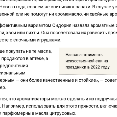
ового года, совсем не впитывают запахи. В случае у
венной ели не помогут ни аромамасло, ни хвойные ар
ффективным вариантом Сидория назвала ароматные 
и, хвои или пихты. Она посоветовала их рзвесить пря
есте с ёлочными игрушками.
е покупать не те масла,
Названа стоимость
продаются в аптеке, а
искусственной ели на
предпочтения
праздники в 2022 году
сиональным
рным — они более качественные и стойкие», — сове
ер.
тся, что ароматизаторы можно сделать и из подручн
 Например, использовать для этого пряности, включ
 и парфюмерные масла цитрусовых.