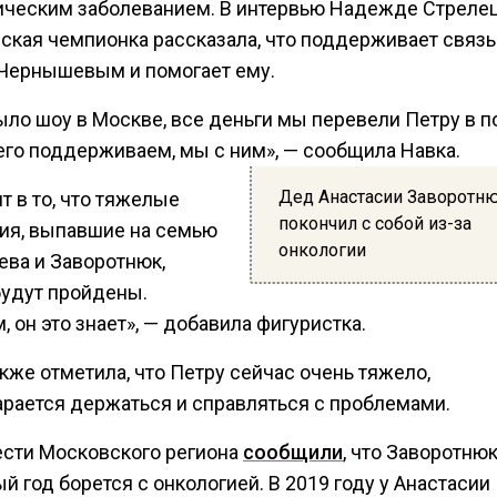
ическим заболеванием. В интервью Надежде Стреле
ская чемпионка рассказала, что поддерживает связь
Чернышевым и помогает ему.
ыло шоу в Москве, все деньги мы перевели Петру в 
его поддерживаем, мы с ним», — сообщила Навка.
Дед Анастасии Заворотн
т в то, что тяжелые
покончил с собой из-за
ия, выпавшие на семью
онкологии
ва и Заворотнюк,
будут пройдены.
, он это знает», — добавила фигуристка.
кже отметила, что Петру сейчас очень тяжело,
тарается держаться и справляться с проблемами.
ести Московского региона
сообщили
, что Заворотню
й год борется с онкологией. В 2019 году у Анастасии