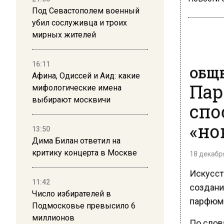
Под Севастополем военный
убил сослуживца и троих
мирных жителей
16:11
ОБЩЕ
Афина, Одиссей и Аид: какие
Пар
мифологические имена
выбирают москвичи
спо
«но
13:50
Дима Билан ответил на
18 декабря
критику концерта в Москве
Искусст
11:42
создани
Число избирателей в
парфюме
Подмосковье превысило 6
миллионов
По слов