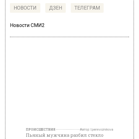
НОВОСТИ
ДЗЕН
ТЕЛЕГРАМ
Новости СМИ2
ПРОИСШЕСТВИЯ
Автор:
l.perevoznikova
Пьяный мужчина разбил стекло
двери в столичном метро
19 декабря 2022, 12:27
Нетрезвого мужчину задержали в столичном
метро. Он разбил кулаком стекло входной
двери в вестибюле станции. Об этом
сообщает пресс-служба ГУ МВД России по г.
Москва.