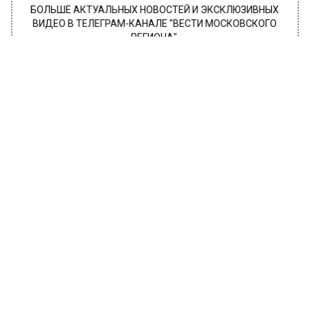
БОЛЬШЕ АКТУАЛЬНЫХ НОВОСТЕЙ И ЭКСКЛЮЗИВНЫХ
ВИДЕО В ТЕЛЕГРАМ-КАНАЛЕ "ВЕСТИ МОСКОВСКОГО
РЕГИОНА".
ПОДПИШИСЬ!
ПОДПИСЫВАЙТЕСЬ НА МОСРЕГИОН:
НОВОСТИ
ДЗЕН
ТЕЛЕГРАМ
Новости СМИ2
ОБЩЕСТВО
Автор:
Владислав Петров
Врач Дюваль сказала, какую воду
надо пить, чтобы похудеть
20 декабря 2022, 18:57