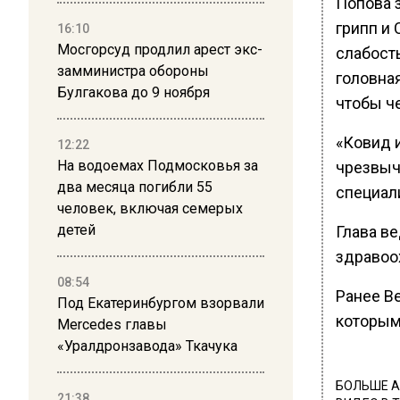
Попова з
грипп и 
16:10
Мосгорсуд продлил арест экс-
слабост
замминистра обороны
головная
Булгакова до 9 ноября
чтобы ч
«Ковид 
12:22
На водоемах Подмосковья за
чрезвыча
два месяца погибли 55
специал
человек, включая семерых
детей
Глава в
здравоо
08:54
Ранее В
Под Екатеринбургом взорвали
которым
Mercedes главы
«Уралдронзавода» Ткачука
БОЛЬШЕ А
21:38