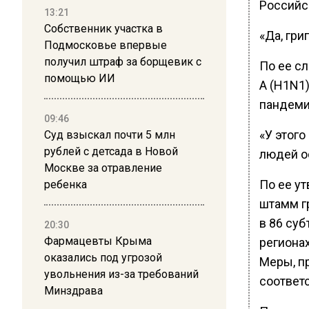
Российск
13:21
Собственник участка в
«Да, гри
Подмосковье впервые
получил штраф за борщевик с
По ее с
помощью ИИ
А (H1N1)
пандеми
09:46
«У этог
Суд взыскал почти 5 млн
рублей с детсада в Новой
людей о
Москве за отравление
По ее у
ребенка
штамм г
в 86 суб
20:30
Фармацевты Крыма
регионах
оказались под угрозой
Меры, п
увольнения из-за требований
соответ
Минздрава