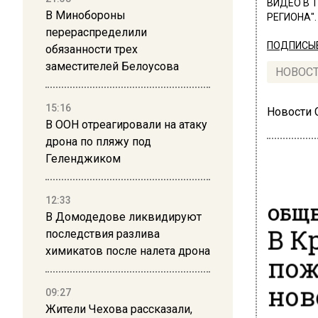
ВИДЕО В 
В Минобороны
РЕГИОНА".
перераспределили
ПОДПИСЫВ
обязанности трех
заместителей Белоусова
НОВОС
15:16
Новости
В ООН отреагировали на атаку
дрона по пляжу под
Геленджиком
12:33
ОБЩЕ
В Домодедове ликвидируют
В К
последствия разлива
химикатов после налета дрона
пож
нов
09:27
Жители Чехова рассказали,