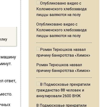
Опубликовано видео с
Коломенского хлебозавода:
пиццы валяются на полу
елку
т
в машину
минут.
Роман Терюшков назвал
причину банкротства «Химок»
л ответ,
место.
лочных
В Подмосковье прекратили