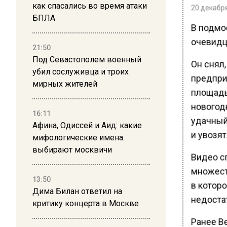
как спасались во время атаки
20 декабря
БПЛА
В подмо
очевидце
21:50
Под Севастополем военный
Он снял,
убил сослуживца и троих
предпри
мирных жителей
площадь
новогод
16:11
удачный
Афина, Одиссей и Аид: какие
и увозят
мифологические имена
выбирают москвичи
Видео с
множест
13:50
в которо
Дима Билан ответил на
недостат
критику концерта в Москве
Ранее В