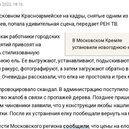
 2022, 18:16
сковном Красноармейске на кадры, снятые одним из
в, попала удивительная сцена, передает РЕН ТВ.
 как работники городских
В Московском Кремле
ятий привозят на
установили новогоднюю 
 стилизованную
нюю ель. Ее выгружают, устанавливают, подыскиваю
 ракурс, фотографируют, а затем загружают обратно 
. Очевидцы рассказали, что елка не простояла и трех 
провоцировало скандал. В администрацию поступило
во жалоб в связи с пропажей дерева. Позднее прише
м чиновники заявили, что у конструкции якобы нашли
ки. После их устранения елку пообещали вернуть на 
ести Московского региона
сообщили
, что цены на е