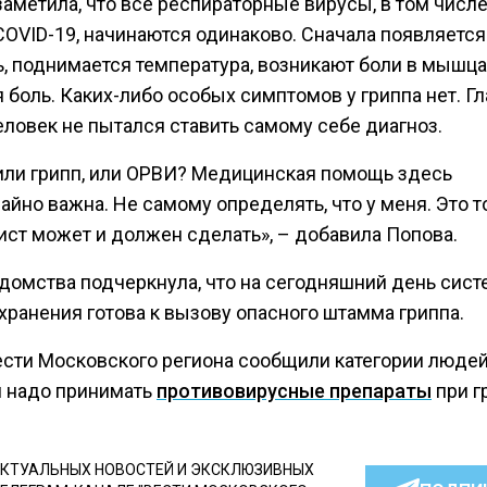
аметила, что все респираторные вирусы, в том числ
COVID-19, начинаются одинаково. Сначала появляется
ь, поднимается температура, возникают боли в мышца
 боль. Каких-либо особых симптомов у гриппа нет. Г
еловек не пытался ставить самому себе диагноз.
или грипп, или ОРВИ? Медицинская помощь здесь
йно важна. Не самому определять, что у меня. Это т
ист может и должен сделать», – добавила Попова.
едомства подчеркнула, что на сегодняшний день сист
хранения готова к вызову опасного штамма гриппа.
ести Московского региона сообщили категории людей
 надо принимать
противовирусные препараты
при г
КТУАЛЬНЫХ НОВОСТЕЙ И ЭКСКЛЮЗИВНЫХ