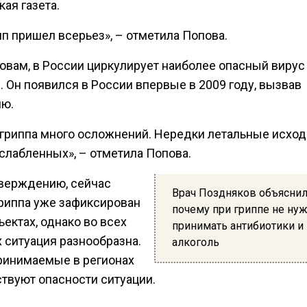
ая газета.
пп пришел всерьез», – отметила Попова.
ловам, в России циркулирует наиболее опасный вирус
. Он появился в России впервые в 2009 году, вызвав
ю.
о гриппа много осложнений. Нередки летальные исхо
слабленных», – отметила Попова.
тверждению, сейчас
Врач Поздняков объяснил
риппа уже зафиксирован
почему при гриппе не ну
ъектах, однако во всех
принимать антибиотики и
 ситуация разнообразна.
алкоголь
ринимаемые в регионах
ствуют опасности ситуации.