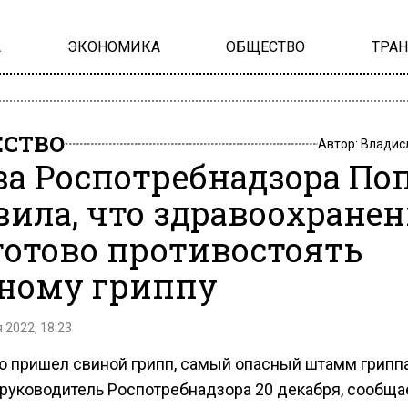
А
ЭКОНОМИКА
ОБЩЕСТВО
ТРА
СТВО
Автор:
Владис
ва Роспотребнадзора По
вила, что здравоохранен
готово противостоять
ному гриппу
 2022, 18:23
ю пришел свиной грипп, самый опасный штамм гриппа
 руководитель Роспотребнадзора 20 декабря, сообща