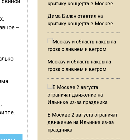
е свиной
Дима Билан ответил на
х,
критику концерта в Москве
лавное –
олько
Москву и область накрыла
гроза с ливнем и ветром
ема
,
риппе.
В Москве 2 августа ограничат
движение на Ильинке из-за
праздника