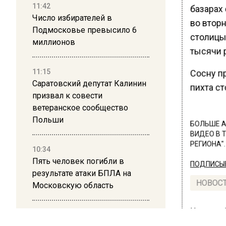
11:42
базарах 
Число избирателей в
во вторн
Подмосковье превысило 6
столицы.
миллионов
тысячи 
11:15
Сосну пр
Саратовский депутат Калинин
пихта ст
призвал к совести
ветеранское сообщество
Польши
БОЛЬШЕ А
ВИДЕО В 
РЕГИОНА".
10:34
Пять человек погибли в
ПОДПИСЫВ
результате атаки БПЛА на
НОВОС
Московскую область
Новости
21:36