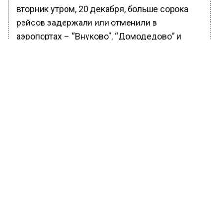
вторник утром, 20 декабря, больше сорока
рейсов задержали или отменили в
аэропортах – “Внуково”, “Домодедово” и
“Шереметьево”.
БОЛЬШЕ АКТУАЛЬНЫХ НОВОСТЕЙ И ЭКСКЛЮЗИВНЫХ
ВИДЕО В ТЕЛЕГРАМ-КАНАЛЕ "ВЕСТИ МОСКОВСКОГО
РЕГИОНА".
ПОДПИШИСЬ!
ПОДПИСЫВАЙТЕСЬ НА МОСРЕГИОН:
НОВОСТИ
ДЗЕН
ТЕЛЕГРАМ
Новости СМИ2