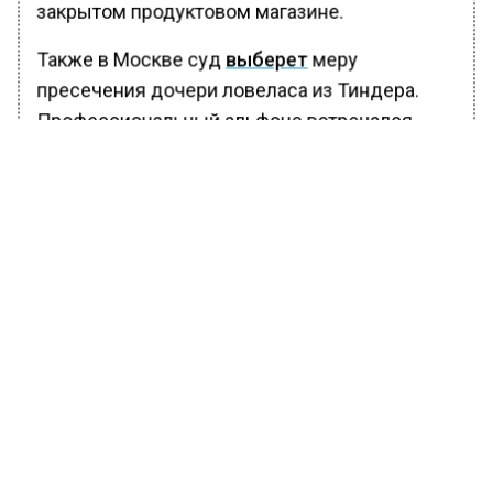
закрытом продуктовом магазине.
Также в Москве суд
выберет
меру
пресечения дочери ловеласа из Тиндера.
Профессиональный альфонс встречался
минимум с десятью дамами и выманил у них
больше 20 миллионов рублей. Его дочь была
соучастницей афер.
БОЛЬШЕ АКТУАЛЬНЫХ НОВОСТЕЙ И ЭКСКЛЮЗИВНЫХ
ВИДЕО В ТЕЛЕГРАМ-КАНАЛЕ "ВЕСТИ МОСКОВСКОГО
РЕГИОНА".
ПОДПИШИСЬ!
ПОДПИСЫВАЙТЕСЬ НА МОСРЕГИОН:
НОВОСТИ
ДЗЕН
ТЕЛЕГРАМ