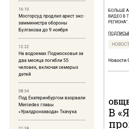
16:10
БОЛЬШЕ А
Мосгорсуд продлил арест экс-
ВИДЕО В 
РЕГИОНА".
замминистра обороны
Булгакова до 9 ноября
ПОДПИСЫВ
НОВОС
12:22
На водоемах Подмосковья за
два месяца погибли 55
Новости
человек, включая семерых
детей
08:54
Под Екатеринбургом взорвали
ОБЩЕ
Mercedes главы
В «
«Уралдронзавода» Ткачука
про
21:38