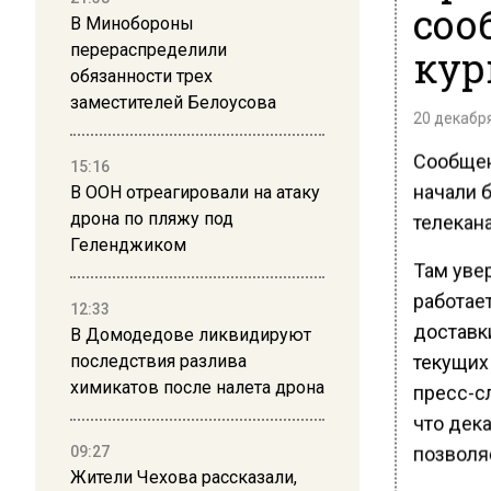
соо
В Минобороны
перераспределили
кур
обязанности трех
заместителей Белоусова
20 декабря
Сообщени
15:16
начали б
В ООН отреагировали на атаку
дрона по пляжу под
телекана
Геленджиком
Там увер
работает
12:33
доставк
В Домодедове ликвидируют
текущих
последствия разлива
химикатов после налета дрона
пресс-с
что дек
позволя
09:27
Жители Чехова рассказали,