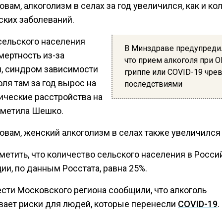
овам, алкоголизм в селах за год увеличился, как и ко
ских заболеваний.
сельского населения
В Минздраве предупреди
мертность из-за
что прием алкоголя при 
я, синдром зависимости
гриппе или COVID-19 чрев
оля там за год вырос на
последствиями
ические расстройства на
отметила Шешко.
овам, женский алкоголизм в селах также увеличился 
метить, что количество сельского населения в Росси
и, по данным Росстата, равна 25%.
ести Московского региона сообщили, что алкоголь
вает риски для людей, которые перенесли
COVID-19
.