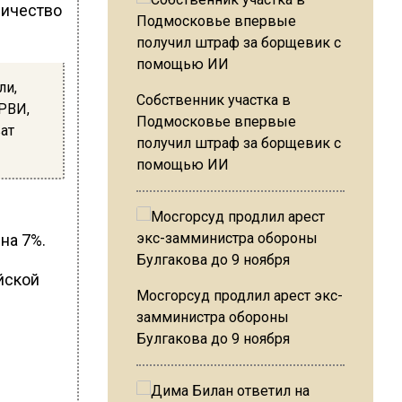
личество
ли,
Собственник участка в
ОРВИ,
Подмосковье впервые
ат
получил штраф за борщевик с
помощью ИИ
на 7%.
йской
Мосгорсуд продлил арест экс-
замминистра обороны
Булгакова до 9 ноября