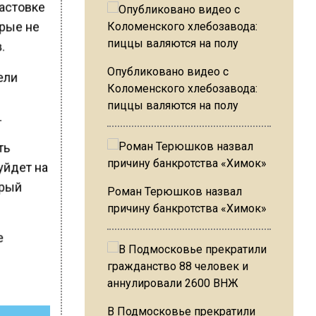
бастовке
орые не
.
Опубликовано видео с
ели
Коломенского хлебозавода:
пиццы валяются на полу
.
ть
уйдет на
орый
Роман Терюшков назвал
причину банкротства «Химок»
е
В Подмосковье прекратили