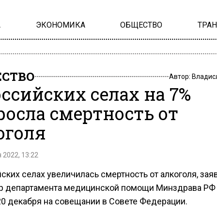
А
ЭКОНОМИКА
ОБЩЕСТВО
ТРА
СТВО
Автор:
Владис
оссийских селах на 7%
росла смертность от
оголя
 2022, 13:22
ских селах увеличилась смертность от алкоголя, зая
р департамента медицинской помощи Минздрава РФ
0 декабря на совещании в Совете Федерации.