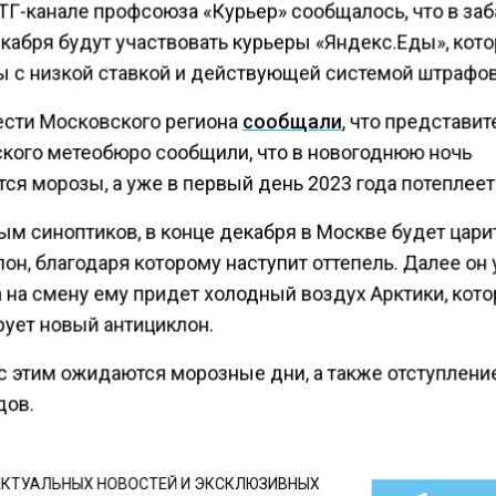
TГ-канале профсоюза «Курьер» сообщалось, что в за
екабря будут участвовать курьеры «Яндекс.Еды», кот
ы с низкой ставкой и действующей системой штрафов
ести Московского региона
сообщали
, что представит
кого метеобюро сообщили, что в новогоднюю ночь
ся морозы, а уже в первый день 2023 года потеплеет
ым синоптиков, в конце декабря в Москве будет цари
он, благодаря которому наступит оттепель. Далее он 
а на смену ему придет холодный воздух Арктики, кот
ует новый антициклон.
 с этим ожидаются морозные дни, а также отступлени
дов.
КТУАЛЬНЫХ НОВОСТЕЙ И ЭКСКЛЮЗИВНЫХ