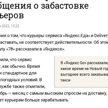
бщения о забастовке
ьеров
 2022, 13:22
я о том, что курьеры сервиса «Яндекс.Еда» и Deliver
аставать, не соответствует действительности. Об это
лу «78» рассказали в «Яндексе».
или, что сервис
В «Яндекс Go» рассказали
, как обычно. Время
какое время на Новый го
и стандартное для
выгоднее всего заказыва
 погодных условий. В
такси
лужбе также отметили,
абрь — месяц с самым высоким спросом на доставку,
ет курьерам больше зарабатывать.