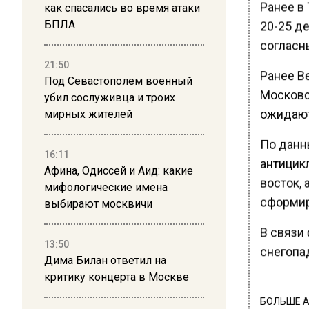
Ранее в 
как спасались во время атаки
БПЛА
20-25 д
согласн
21:50
Ранее В
Под Севастополем военный
Московс
убил сослуживца и троих
ожидают
мирных жителей
По данн
16:11
антицикл
Афина, Одиссей и Аид: какие
восток, 
мифологические имена
сформир
выбирают москвичи
В связи
13:50
снегопа
Дима Билан ответил на
критику концерта в Москве
БОЛЬШЕ А