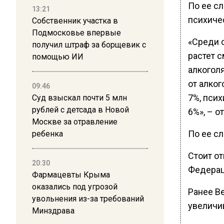
По ее сл
13:21
психиче
Собственник участка в
Подмосковье впервые
«Среди 
получил штраф за борщевик с
растет с
помощью ИИ
алкогол
от алког
09:46
7%, псих
Суд взыскал почти 5 млн
рублей с детсада в Новой
6%», – 
Москве за отравление
По ее сл
ребенка
Стоит от
20:30
Федераци
Фармацевты Крыма
оказались под угрозой
Ранее В
увольнения из-за требований
увеличи
Минздрава