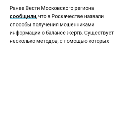
Ранее Вести Московского региона
сообщили
, что в Роскачестве назвали
способы получения мошенниками
информации о балансе жертв. Существует
несколько методов, с помощью которых
мошенники могут узнавать остаток на счете
на банковской карте потенциальной жертвы.
Если не брать методы социальной
инженерии, когда жертва сама называет
сумму средств на своих картах, самым
примитивным способом остается простое
подглядывание баланса на экране банкомата
и взятие чеков у банкоматов.
БОЛЬШЕ АКТУАЛЬНЫХ НОВОСТЕЙ И ЭКСКЛЮЗИВНЫХ