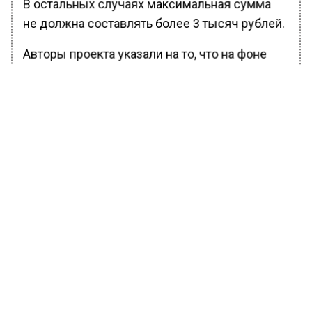
В остальных случаях максимальная сумма
не должна составлять более 3 тысяч рублей.
Авторы проекта указали на то, что на фоне
повышения уровня инфляции в стране
произошел рост стоимости расходных
материалов и оплаты труда производителей
изделий народных художественных
промыслов, что и привело к росту стоимости
данных товаров.
В результате проектом предлагается
проиндексировать предельное значение
стоимости такого подарка чуть выше уровня
накопленной инфляции.
Ранее Вести Московского региона
сообщили
, что в России заговорили