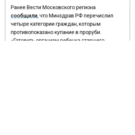
Ранее Вести Московского региона
сообщили
, что Минздрав РФ перечислил
четыре категории граждан, которым
противопоказано купание в проруби.
«Готовить организм ребенка старшего
возраста к купанию в холодной воде
необходимо минимум в течение года», —
подчеркнули специалисты Минздрава РФ.
Также стало известно, что заболеваемость
гриппом и ОРВИ в России
выросла
в 1,5 раза
за неделю. Всего зарегистрировано почти
893 тыс. случаев заболевания гриппом и
ОРВИ.