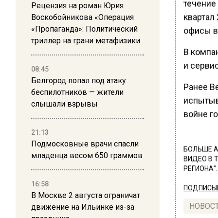
течение 
Рецензия на роман Юрия
квартал 
Воскобойникова «Операция
«Пропаганда»: Политический
офисы в
триллер на грани метафизики
В компан
и серви
08:45
Белгород попал под атаку
Ранее В
беспилотников — жители
испытыв
слышали взрывы
войне г
21:13
Подмосковные врачи спасли
БОЛЬШЕ А
младенца весом 650 граммов
ВИДЕО В 
РЕГИОНА".
16:58
ПОДПИСЫВ
В Москве 2 августа ограничат
НОВОС
движение на Ильинке из-за