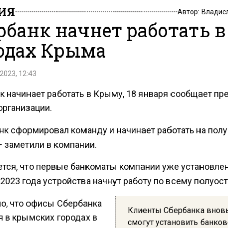
ИЯ
Автор:
Владис
рбанк начнет работать в
одах Крыма
2023, 12:43
 начинает работать в Крыму, 18 января сообщает пр
организации.
нк сформировал команду и начинает работать на пол
– заметили в компании.
тся, что первые банкоматы компании уже установлен
2023 года устройства начнут работу по всему полуост
о, что офисы Сбербанка
Клиенты Сбербанка внов
я в крымских городах в
смогут установить банко