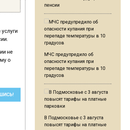
пенсии
е услуги
сии.
ии не
МЧС предупредило об
му о
опасности купания при
перепаде температуры в 10
градусов
ШИСЬ!
В Подмосковье с 3 августа
повысят тарифы на платные