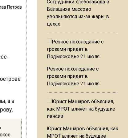
Сотрудники хлебозавода в
лав Петров
Балашихе массово
увольняются из-за жары в
цехах
есс-
Резкое похолодание с
грозами придет в
уострове
Подмосковье 21 июля
ы, а в
рову.
ь
Юрист Машаров объяснил, как
вское
МРОТ влияет на будущие