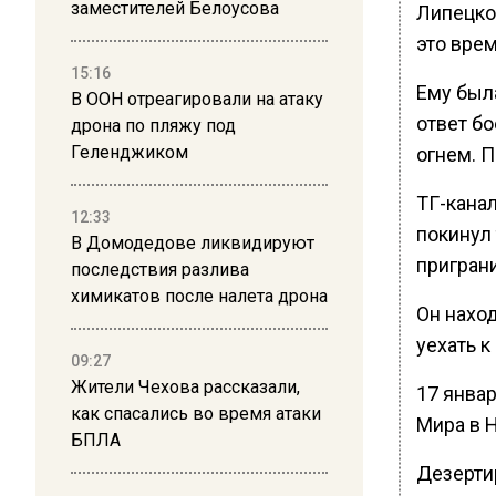
заместителей Белоусова
Липецко
это врем
15:16
Ему был
В ООН отреагировали на атаку
ответ бо
дрона по пляжу под
Геленджиком
огнем. П
ТГ-кана
12:33
покинул 
В Домодедове ликвидируют
пригран
последствия разлива
химикатов после налета дрона
Он наход
уехать к
09:27
Жители Чехова рассказали,
17 январ
как спасались во время атаки
Мира в 
БПЛА
Дезерти