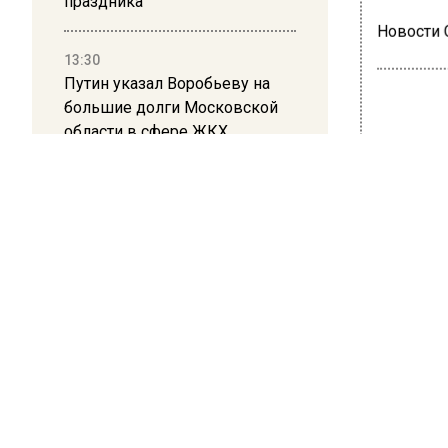
праздника
Новости
13:30
Путин указал Воробьеву на
большие долги Московской
области в сфере ЖКХ
РОСС
Сбе
гор
18 января 
Сбербанк
служба 
«Сберба
Крым», 