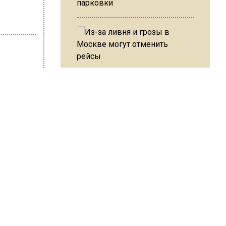
парковки
Из-за ливня и грозы в Москве
могут отменить рейсы
лав Петров
В ОП предложили ввести
есс-
допвыплату для россиян
после 70 лет
уострове