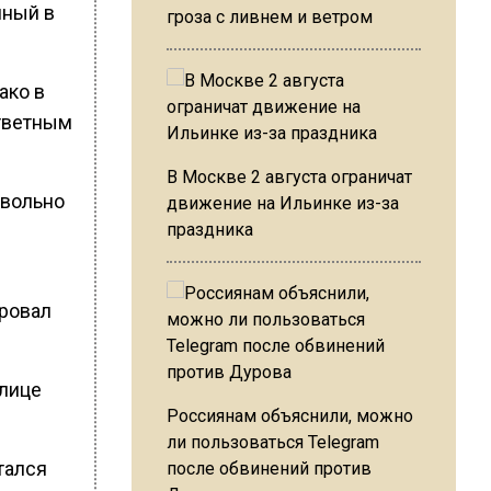
нный в
гроза с ливнем и ветром
ако в
ответным
В Москве 2 августа ограничат
овольно
движение на Ильинке из-за
праздника
ировал
улице
Россиянам объяснили, можно
ли пользоваться Telegram
тался
после обвинений против