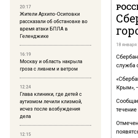
РОСС
20:17
Сбе
Жители Архипо-Осиповки
рассказали об обстановке во
гор
время атаки БПЛА в
Геленджике
18 января 
16:19
Сбербанк
Москву и область накрыла
служба 
гроза с ливнем и ветром
«Сберба
Крым», 
12:24
Глава клиники, где детей с
Сообщае
аутизмом лечили клизмой,
течение 
исчез после возбуждения
дела
Отмечен
появятс
12:15