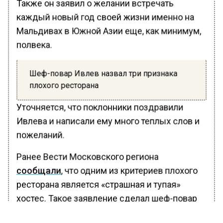
Также он заявил о желании встречать
каждый новый год своей жизни именно на
Мальдивах в Южной Азии еще, как минимум,
полвека.
Шеф-повар Ивлев назвал три признака
плохого ресторана
Уточняется, что поклонники поздравили
Ивлева и написали ему много теплых слов и
пожеланий.
Ранее Вести Московского региона
сообщали
, что одним из критериев плохого
ресторана является «страшная и тупая»
хостес. Такое заявление сделал шеф-повар
Константин Ивлев в эфире YouTube-шоу