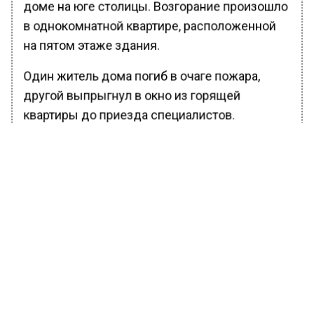
доме на юге столицы. Возгорание произошло
в однокомнатной квартире, расположенной
на пятом этаже здания.
Один житель дома погиб в очаге пожара,
другой выпрыгнул в окно из горящей
квартиры до приезда специалистов.
Также
передавалось
, что пожарный погиб
при тушении огня в Пушкинском горокруге
Подмосковья. Мужчину завалило
элементами конструкций загоревшегося
строения.
БОЛЬШЕ АКТУАЛЬНЫХ НОВОСТЕЙ И ЭКСКЛЮЗИВНЫХ
ВИДЕО В ТЕЛЕГРАМ-КАНАЛЕ "ВЕСТИ МОСКОВСКОГО
РЕГИОНА".