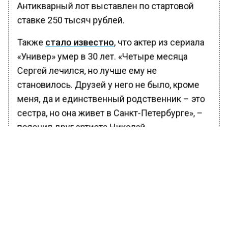
Антикварный лот выставлен по стартовой
ставке 250 тысяч рублей.
Также
стало известно
, что актер из сериала
«Универ» умер в 30 лет. «Четыре месяца
Сергей лечился, но лучше ему не
становилось. Друзей у него не было, кроме
меня, да и единственный родственник – это
сестра, но она живет в Санкт-Петербурге», –
пояснил друг артиста Николай.
Накануне журналист Николай Сванидзе
попал
в больницу. Врачи по-прежнему
оценивают его состояние, как тяжелое. Он
пребывает в сознании, но подключен к
аппарату ИВЛ из-за проблем с легкими.