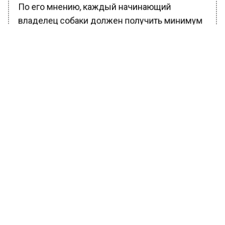
По его мнению, каждый начинающий
владелец собаки должен получить минимум
знаний, в который входят основы
дрессировки, элементарная зоопсихология и
правила ухода за питомцем. «Обязанность
любого собаковода – это воспитать
управляемую, предсказуемую собаку», —
заключил Голубев.
Ранее Вести Московского региона
сообщили
, что пакет с замерзшим питоном
обнаружили на северо-востоке Москвы.
Местная жительница захотела переместить
пакет и обнаружила в нем спящего
замерзшего питона.