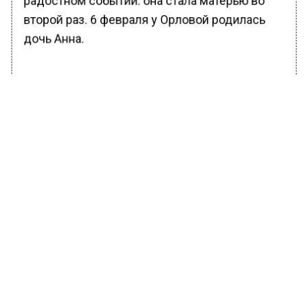
радостном событии: она стала матерью во
второй раз. 6 февраля у Орловой родилась
дочь Анна.
БОЛЬШЕ АКТУАЛЬНЫХ НОВОСТЕЙ И ЭКСКЛЮЗИВНЫХ
ВИДЕО В ТЕЛЕГРАМ-КАНАЛЕ "ВЕСТИ МОСКОВСКОГО
РЕГИОНА".
ПОДПИШИСЬ!
ПОДПИСЫВАЙТЕСЬ НА МОСРЕГИОН:
НОВОСТИ
ДЗЕН
ТЕЛЕГРАМ
Новости СМИ2