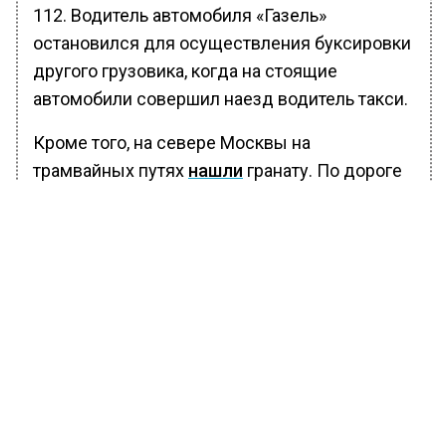
112. Водитель автомобиля «Газель»
остановился для осуществления буксировки
другого грузовика, когда на стоящие
автомобили совершил наезд водитель такси.
Кроме того, на севере Москвы на
трамвайных путях
нашли
гранату. По дороге
в пункт назначения злоумышленник
приставил к горлу таксиста предмет,
похожий на нож, а затем потребовал отдать
ему все деньги и мобильный телефон.
Водитель выполнил требования
агрессивного пассажира.
БОЛЬШЕ АКТУАЛЬНЫХ НОВОСТЕЙ И ЭКСКЛЮЗИВНЫХ
ВИДЕО В ТЕЛЕГРАМ-КАНАЛЕ "ВЕСТИ МОСКОВСКОГО