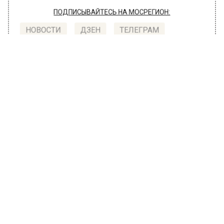
ПОДПИСЫВАЙТЕСЬ НА МОСРЕГИОН:
НОВОСТИ
ДЗЕН
ТЕЛЕГРАМ
Новости СМИ2
ОБЩЕСТВО
Автор:
Ирина Ушакова
Состояние журналиста Сванидзе
остается крайне тяжелым
10 февраля 2023, 18:19
Состояние журналиста Николая Сванидзе
остается крайне тяжелым, сообщил глава
Союза журналистов России Владимир