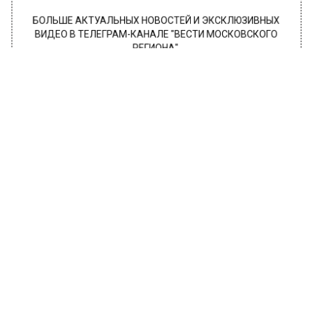
БОЛЬШЕ АКТУАЛЬНЫХ НОВОСТЕЙ И ЭКСКЛЮЗИВНЫХ
ВИДЕО В ТЕЛЕГРАМ-КАНАЛЕ "ВЕСТИ МОСКОВСКОГО
РЕГИОНА".
ПОДПИШИСЬ!
ПОДПИСЫВАЙТЕСЬ НА МОСРЕГИОН:
НОВОСТИ
ДЗЕН
ТЕЛЕГРАМ
Новости СМИ2
ОБЩЕСТВО
Автор:
Ирина Ушакова
Актриса Екатерина Волкова
показала годовалого внука