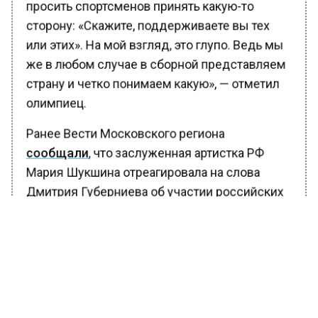
просить спортсменов принять какую-то
сторону: «Скажите, поддерживаете вы тех
или этих». На мой взгляд, это глупо. Ведь мы
же в любом случае в сборной представляем
страну и четко понимаем какую», — отметил
олимпиец.
Ранее Вести Московского региона
сообщали
, что заслуженная артистка РФ
Мария Шукшина отреагировала на слова
Дмитрия Губерниева об участии российских
легкоатлетов в Летней Олимпиаде 2024 года
в Париже, раскритиковав в личном Telegram-
канале известного спортивного
комментатора, который считает, что атлеты
из РФ должны принять участие в Играх, пусть
и в нейтральном статусе.