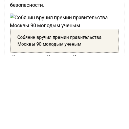
безопасности.
Собянин вручил премии правительства
Москвы 90 молодым ученым
«Я полагаю, что Владимир Путин знал, кто
перед ним. И служба протокола Кремля, и
охранники вели себя максимально
корректно, вежливо, никто не касался темы
дредов», – подчеркнул ученый.В 2019 году
размер одной премии был увеличен с 1,5 млн
до 2 млн рублей.
Он признался в том, что ему очень
понравилась такая прогрессивная реакция.