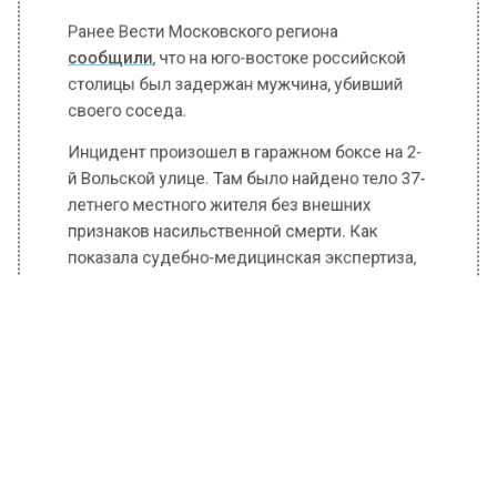
Ранее Вести Московского региона
сообщили
, что на юго-востоке российской
столицы был задержан мужчина, убивший
своего соседа.
Инцидент произошел в гаражном боксе на 2-
й Вольской улице. Там было найдено тело 37-
летнего местного жителя без внешних
признаков насильственной смерти. Как
показала судебно-медицинская экспертиза,
смерть мужчины наступила от открытой
тупой травмы груди и живота.
Обвинение было предъявлено соседу
потерпевшего, с которым он накануне
распивал алкогольные напитки. Установлено,
что злоумышленник до смерти избил