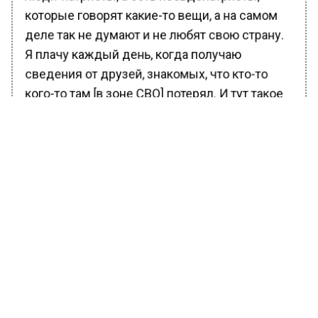
которые говорят какие-то вещи, а на самом
деле так не думают и не любят свою страну.
Я плачу каждый день, когда получаю
сведения от друзей, знакомых, что кто-то
кого-то там [в зоне СВО] потерял. И тут такое
– от телеведущей», критикует коллегу
Татьяна Александровна.
Ранее Вести Московского региона
сообщали
, что телеведущая Андреева много
лет скрывала реальную дату рождения.
БОЛЬШЕ АКТУАЛЬНЫХ НОВОСТЕЙ И ЭКСКЛЮЗИВНЫХ
ВИДЕО В ТЕЛЕГРАМ-КАНАЛЕ "ВЕСТИ МОСКОВСКОГО
РЕГИОНА".
ПОДПИШИСЬ!